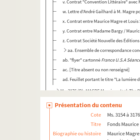
v. Contrat "Convention Littéraire" avec 
w. Lettre d'André Gailhard à M. Magre p
x. Contrat entre Maurice Magre et Louis 
y. Contrat entre Madame Bargy / Mauric
z. Contrat Société Nouvelle des Éditions
aa. Ensemble de correspondance conc
ab. "flyer" cartonné
France U.S.A Séance
ac. [Titre absent ou non renseigné]
ad. Feuillet portant le titre "La lumière d
Ms. 3176 (B). MAGRE Maurice.
Jack The R
Ms. 3177 (B). HENRIOT (Henry MAIGROT, dit ; 185
Présentation du contenu
Ms. 3178 (C). LARREY, Auguste (1790-1871). Cor
Cote
Ms. 3154 à 317
Ms. 3179 (B). BORREL, Félix (1807-1857). Manus
Titre
Fonds Maurice
Ms. 3180 (C). MARMONTEL, Jean-François (1723-1
Biographie ou histoire
Maurice Magre 