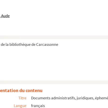
, Aude
r de la bibliothèque de Carcassonne
entation du contenu
ièces annexes
Titre
Documents administratifs, juridiques, éphemè
Langue
français