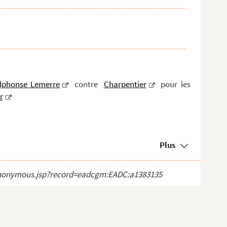
lphonse Lemerre
contre
Charpentier
pour les
r
Plus
ct_anonymous.jsp?record=eadcgm:EADC:a1383135
aris