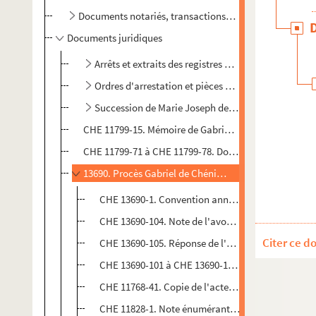
Documents notariés, transactions économiques et rec
Documents juridiques
Arrêts et extraits des registres du Parlement et de
Ordres d'arrestation et pièces annexes
Succession de Marie Joseph de Chénier
CHE 11799-15. Mémoire de Gabriel de Chénier en faveu
CHE 11799-71 à CHE 11799-78. Documents relatifs au 
13690. Procès Gabriel de Chénier et Alphonse Lemerre 
CHE 13690-1. Convention annulant en partie le trait
CHE 13690-104. Note de l'avocat Worms en faveur 
Citer ce d
CHE 13690-105. Réponse de l'avoué Meunier contr
CHE 13690-101 à CHE 13690-103. Jugements rendus p
CHE 11768-41. Copie de l'acte juridique entre Gab
CHE 11828-1. Note énumérant des pièces pour le 