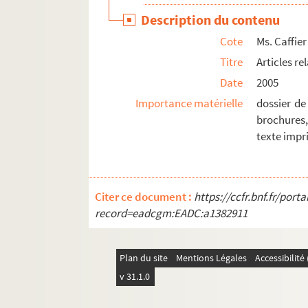
Description du contenu
Cote
Ms. Caffier
Titre
Articles re
Date
2005
Importance matérielle
dossier de
brochures,
texte impr
Citer ce document :
https://ccfr.bnf.fr/por
record=eadcgm:EADC:a1382911
Plan du site
Mentions Légales
Accessibilit
v 31.1.0