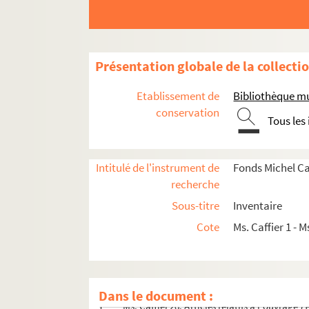
Manuscrits littéraires
Présentation globale de la collecti
Articles écrits par Michel Caffier
Ms. Caffier 17. Laissez-passer et cartes de jou
Etablissement de
Bibliothèque mu
Discours et coupures de presse relatives à Mi
conservation
Tous les
Dossiers de presse et correspondance relatifs à 
Ms. Caffier 21. Articles relatifs à l'ouvrage
Le
Intitulé de l'instrument de
Fonds Michel Ca
Ms. Caffier 22. Articles relatifs à l'ouvrage
Fo
recherche
Ms. Caffier 23. Articles relatifs à l'ouvrage
L
Sous-titre
Inventaire
Ms. Caffier 24. Articles relatifs à l'ouvrage
L'
Cote
Ms. Caffier 1 - M
Ms. Caffier 25. Articles relatifs à l'ouvrage
L
Ms. Caffier 26. Articles relatifs à l'ouvrage
L'
Ms. Caffier 27. Articles relatifs à l'ouvrage
M
Dans le document :
Ms. Caffier 28. Articles relatifs à l'ouvrage
L