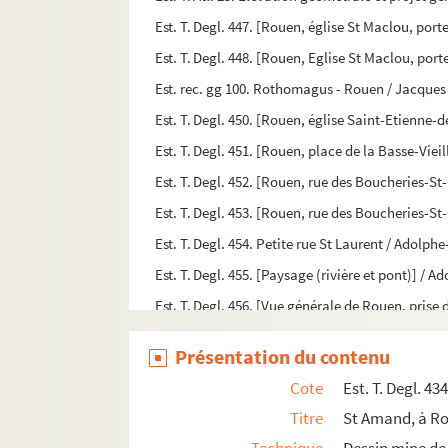
Est. T. Degl. 447. [Rouen, église St Maclou, porte
Est. T. Degl. 448. [Rouen, Eglise St Maclou, porte
Est. rec. gg 100. Rothomagus - Rouen / Jacque
Est. T. Degl. 450. [Rouen, église Saint-Etienne
Est. T. Degl. 451. [Rouen, place de la Basse-Vie
Est. T. Degl. 452. [Rouen, rue des Boucheries-
Est. T. Degl. 453. [Rouen, rue des Boucheries-
Est. T. Degl. 454. Petite rue St Laurent / Adolp
Est. T. Degl. 455. [Paysage (rivière et pont)] /
Est. T. Degl. 456. [Vue générale de Rouen, prise
Est. T. Degl. 457. Rue du nouveau Monde. Rouen.
Présentation du contenu
Est. T. Degl. 458. [Vieille maison normande. Cou
Cote
Est. T. Degl. 43
Est. T. Degl. 459. [Rouen, rue Damiette] / Maxi
Titre
St Amand, à R
Est. T. Degl. 460. [Rouen, rue de l'Epicerie] / 