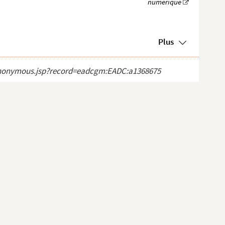
Plus
ct_anonymous.jsp?record=eadcgm:EADC:a1368675