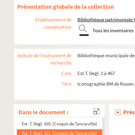
Est. T. Degl. 407. [Rouen, place de la Basse-Vieille-Tour] / Cha
Présentation globale de la collection
Est. T. Degl. 408. Rouen. rue Martainville / Charles Weisser
Etablissement de
Bibliothèque patrimoniale 
Est. T. Degl. 409. Exposition Ch. WEISSER du 14 au 24 JUIN / 
conservation
Tous les inventaires
Est. T. Degl. 410. La ferme de Fontaine à Blangy / Yon, Edmo
Est. T. Degl. 411. Evreux [le Beffroi]
Est. T. Degl. 412. [Rouen, église Saint-Vincent]
Intitulé de l'instrument de
Bibliothèque municipale de
Est. T. Degl. 413. Rouen, rue des Champs-Maillets
recherche
Est. T. Degl. 414. Rouen [maisons sur le Robec]
Cote
Est T. Degl. 1 à 467
Est. T. Degl. 415. [Église]
Titre
Iconographie BM de Rouen. 
Est. T. Degl. 416. Eglise St-Pierre l'Honoré. Rouen. Encoignu
Est. T. Degl. 417. [Pont-de-l'Arche et l'ancien pont]
Est. T. Degl. 418. [Croquis de Tancarville]
Dans le document :
Prés
Est. T. Degl. 419. [Croquis de Tancarville]
Est. T. Degl. 420. [Croquis de Tancarville]
Est. T. Degl. 421. [Croquis de Tancarville]