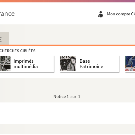
/ Ransonnette, Charles (1793-1877)
rance
Mon compte C
77)
 Cyprien (1858-1952)
yprien (1858-1952)
E
den, Cyprien (1858-1952)
CHERCHES CIBLÉES
 Rouen / Alexandre Rozier
Imprimés
Base
lexandre Rozier
multimédia
Patrimoine
aux andelys (Eure) /Alexandre Rozier
exandre Rozier
 Rozier
Notice
1 sur 1
ozier
Johann Wilhelm (1807-1863)
s-Désiré (1812-188.)