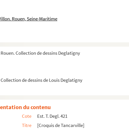
rles Vallois
Villon. Rouen, Seine-Maritime
Charles Weisser
nd Charles Joseph (1836-1897)
 Rouen. Collection de dessins Deglatigny
Collection de dessins de Louis Deglatigny
re des rues Ecuyère et des Bons Enfants
entation du contenu
Cote
Est. T. Degl. 421
Titre
[Croquis de Tancarville]