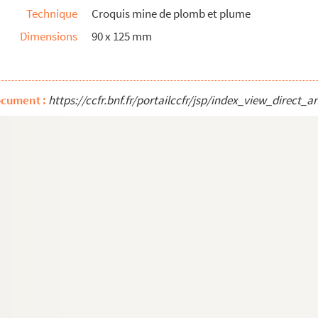
Technique
Croquis mine de plomb et plume
Dimensions
90 x 125 mm
ie
piteaux]
ocument :
https://ccfr.bnf.fr/portailccfr/jsp/index_view_dire
t à Rouen en 1899]