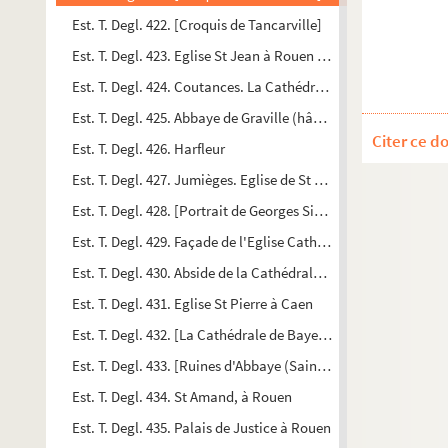
Est. T. Degl. 422. [Croquis de Tancarville]
Est. T. Degl. 423. Eglise St Jean à Rouen présentement démol
Est. T. Degl. 424. Coutances. La Cathédrale : Intérieur
Est. T. Degl. 425. Abbaye de Graville (hâvre). Détails [des cha
Citer ce d
Est. T. Degl. 426. Harfleur
Est. T. Degl. 427. Jumièges. Eglise de St Pierre. 1844
Est. T. Degl. 428. [Portrait de Georges Simon, architecte mor
Est. T. Degl. 429. Façade de l'Eglise Cathédrale de Coutances
Est. T. Degl. 430. Abside de la Cathédrale de Coutances
Est. T. Degl. 431. Eglise St Pierre à Caen
Est. T. Degl. 432. [La Cathédrale de Bayeux]
Est. T. Degl. 433. [Ruines d'Abbaye (Saint Wandrille ?)]
Est. T. Degl. 434. St Amand, à Rouen
Est. T. Degl. 435. Palais de Justice à Rouen