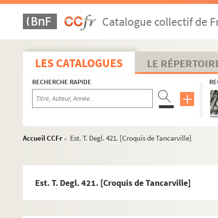
Est. T. Degl. 393. Tour de l'aigle à Tancarville. 22 7bre 1853 
Catalogue collectif de F
Est. T. Degl. 394. Tancarville / Ransonnette, Charles (1793-18
Est. T. Degl. 395. Rouen, rue du Hallage (sept. 1929) / Riden,
Est. T. Degl. 396. Rouen, rue du Bac, maison XVe s. / Riden, C
LES CATALOGUES
LE RÉPERTOIR
Est. T. Degl. 397. Rouen, l'église et le jardin Saint-Ouen / Ri
RECHERCHE RAPIDE
RE
Est. T. Degl. 398. Maison du XVIe siècle. Rue Saint-Romain à
Est. T. Degl. 399. Rue des Boucheries à caudebec-en-Caux / A
Est. T. Degl. 400. Vieilles maisons normandes du XVIe siècle 
Est. T. Degl. 401. Hôtel du grand-Cerf aux Andelys (Eure) / Al
Accueil CCFr
Est. T. Degl. 421. [Croquis de Tancarville]
>
Est. T. Degl. 402. Petit-Andely (Eglise St Sauveur) / Alexandre
Est. T. Degl. 403. Porte de l'Eau à Vernon (Eure) / Alexandre R
Est. T. Degl. 404. Rue de Maillots Sarrazin; Rouen / Roullier
Est. T. Degl. 421. [Croquis de Tancarville]
Est. T. Degl. 405. Caudebec. Le 13 octobre 1836 / Schirmer, 
Est. T. Degl. 406. Grandcamp, 1872 [Calvados] / Thiénon, Loui