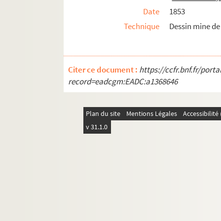
Est. T. Degl. 419. [Croquis de Tancarville]
Date
1853
Est. T. Degl. 420. [Croquis de Tancarville]
Technique
Dessin mine d
Est. T. Degl. 421. [Croquis de Tancarville]
Est. T. Degl. 422. [Croquis de Tancarville]
Est. T. Degl. 423. Eglise St Jean à Rouen prése
Citer ce document :
https://ccfr.bnf.fr/por
record=eadcgm:EADC:a1368646
Est. T. Degl. 424. Coutances. La Cathédrale : Int
Est. T. Degl. 425. Abbaye de Graville (hâvre). Dé
Est. T. Degl. 426. Harfleur
Plan du site
Mentions Légales
Accessibilit
v 31.1.0
Est. T. Degl. 427. Jumièges. Eglise de St Pierre. 
Est. T. Degl. 428. [Portrait de Georges Simon, a
Est. T. Degl. 429. Façade de l'Eglise Cathédrale
Est. T. Degl. 430. Abside de la Cathédrale de Co
Est. T. Degl. 431. Eglise St Pierre à Caen
Est. T. Degl. 432. [La Cathédrale de Bayeux]
Est. T. Degl. 433. [Ruines d'Abbaye (Saint Wandri