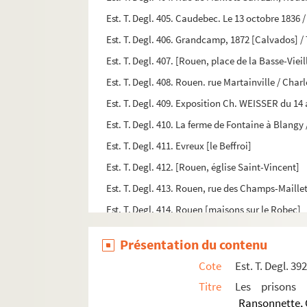
Est. T. Degl. 405. Caudebec. Le 13 octobre 1836
Est. T. Degl. 406. Grandcamp, 1872 [Calvados] /
Est. T. Degl. 407. [Rouen, place de la Basse-Vieil
Est. T. Degl. 408. Rouen. rue Martainville / Char
Est. T. Degl. 409. Exposition Ch. WEISSER du 14
Est. T. Degl. 410. La ferme de Fontaine à Blang
Est. T. Degl. 411. Evreux [le Beffroi]
Est. T. Degl. 412. [Rouen, église Saint-Vincent]
Est. T. Degl. 413. Rouen, rue des Champs-Maille
Est. T. Degl. 414. Rouen [maisons sur le Robec]
Est. T. Degl. 415. [Église]
Présentation du contenu
Est. T. Degl. 416. Eglise St-Pierre l'Honoré. Ro
Cote
Est. T. Degl. 39
Est. T. Degl. 417. [Pont-de-l'Arche et l'ancien po
Titre
Les prisons 
Est. T. Degl. 418. [Croquis de Tancarville]
Ransonnette, 