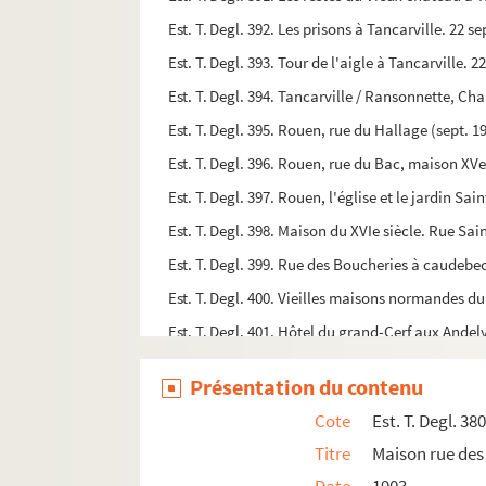
Est. T. Degl. 392. Les prisons à Tancarville. 22
Est. T. Degl. 393. Tour de l'aigle à Tancarville.
Est. T. Degl. 394. Tancarville / Ransonnette, Cha
Est. T. Degl. 395. Rouen, rue du Hallage (sept. 1
Est. T. Degl. 396. Rouen, rue du Bac, maison XVe
Est. T. Degl. 397. Rouen, l'église et le jardin S
Est. T. Degl. 398. Maison du XVIe siècle. Rue S
Est. T. Degl. 399. Rue des Boucheries à caudebe
Est. T. Degl. 400. Vieilles maisons normandes du
Est. T. Degl. 401. Hôtel du grand-Cerf aux Andel
Est. T. Degl. 402. Petit-Andely (Eglise St Sauveu
Présentation du contenu
Est. T. Degl. 403. Porte de l'Eau à Vernon (Eure)
Cote
Est. T. Degl. 38
Est. T. Degl. 404. Rue de Maillots Sarrazin; Roue
Titre
Maison rue des
Est. T. Degl. 405. Caudebec. Le 13 octobre 1836