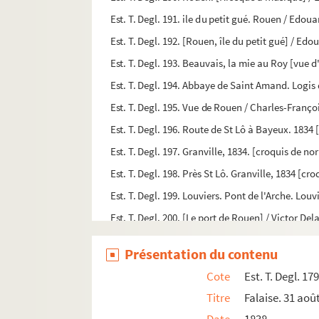
Est. T. Degl. 191. ile du petit gué. Rouen / Edou
Est. T. Degl. 192. [Rouen, île du petit gué] / Ed
Est. T. Degl. 193. Beauvais, la mie au Roy [vue
Est. T. Degl. 194. Abbaye de Saint Amand. Logis 
Est. T. Degl. 195. Vue de Rouen / Charles-Franç
Est. T. Degl. 196. Route de St Lô à Bayeux. 18
Est. T. Degl. 197. Granville, 1834. [croquis de 
Est. T. Degl. 198. Près St Lô. Granville, 1834 [
Est. T. Degl. 199. Louviers. Pont de l'Arche. Lou
Est. T. Degl. 200. [Le port de Rouen] / Victor De
Est. T. Degl. 201. [Ancienne rue de Rouen] / Vic
Présentation du contenu
Est. T. Degl. 202. [La Seine à Duclair] / Victor 
Cote
Est. T. Degl. 17
Est. T. Degl. 203. Moulineaux. 1867 / Victor Del
Titre
Falaise. 31 aoû
Est. T. Degl. 204. St Nicolas [intérieur de l'égli