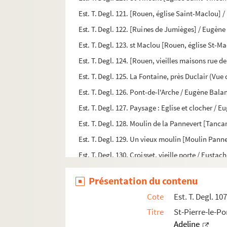
Est. T. Degl. 121. [Rouen, église Saint-Maclou] 
Est. T. Degl. 122. [Ruines de Jumièges] / Eugèn
Est. T. Degl. 123. st Maclou [Rouen, église St-
Est. T. Degl. 124. [Rouen, vieilles maisons rue 
Est. T. Degl. 125. La Fontaine, près Duclair (Vu
Est. T. Degl. 126. Pont-de-l'Arche / Eugène Bala
Est. T. Degl. 127. Paysage : Eglise et clocher / 
Est. T. Degl. 128. Moulin de la Pannevert [Tanca
Est. T. Degl. 129. Un vieux moulin [Moulin Pann
Est. T. Degl. 130. Croisset, vieille porte / Eustac
Est. T. Degl. 131. Entrée du port du Havre / Eus
Présentation du contenu
Est. T. Degl. 132. Alisay [(Eure) l'église] / Eusta
Cote
Est. T. Degl. 10
Est. T. Degl. 133. Jumièges / Eustache Berat
Titre
St-Pierre-le-P
Est. T. Degl. 134. Eglise de Vernon / Eugène Blér
Adeline