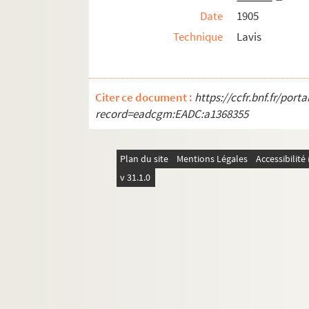
Est. T. Degl. 135. A Rouen, côte Ste Catherine /
Date
1905
Est. T. Degl. 136. A Vernon [la Seine et le châte
Technique
Lavis
Est. T. Degl. 137. L'île aux Meuniers, à Vernon /
Est. T. Degl. 138. [Rouen, passage entre les rue
Est. T. Degl. 139. Rue du Portail latéral de l'Eg
Citer ce document :
https://ccfr.bnf.fr/por
record=eadcgm:EADC:a1368355
Est. T. Degl. 140. [Feuille de croquis : normand
Est. T. Degl. 141. [Rouen, la rue du Battoir en 18
Est. T. Degl. 141-2. [Début de croquis, ancienne 
Plan du site
Mentions Légales
Accessibilit
v 31.1.0
Est. T. Degl. 142. [Rue de l'Eure à Harfleur (Oct
Est. T. Degl. 143. Rue de l'Eure à Harfleur / A. 
Est. T. Degl. 144. Partie de l'ancienne église de
Est. T. Degl. 145. Rouen, rue Saint Romain / Al
Est. T. Degl. 146. [Rouen, rue Socrate] / Carre, P
Est. T. Degl. 147. [Le port de Rouen] / Pierre Car
Est. T. Degl. 148. [Rouen, la Cathédrale, Cour d'