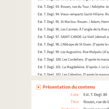
Est. T. Degl. 93. Rouen, rue du Tour / Adolphe-
Est. T. Degl. 94. Vieux remparts Saint-Hilaire. 
Est. T. Degl. 95. St Maclou. Rouen. / Adam, Henr
Est. T. Degl. 96. Les Carmes. À l'angle de la Rue
Est. T. Degl. 97. SAINT-CANDE-Le-Vieil (démoli en
Est. T. Degl. 98. L'Abbaye de St Ouen. D'après l
Est. T. Degl. 99. Les Augustins. Rue Malpalu (d'a
Est. T. Degl. 100. Les Cordeliers. D'après le man
Est. T. Degl. 101. La Magdeleine. D'après J. Le Li
Est. T. Degl. 102. Les Célestins. D'après le manu
Est. T. Degl. 103. Saint-Erbland, d'après le manu
Présentation du contenu
Est. T. Degl. 104. St jehan et St Anthoine, d'apr
Cote
Est. T. Degl. 80
Est. T. Degl. 105. Saint-Lô, d'après le manuscrit
Titre
Rouen, rue de l
Est. T. Degl. 106. Saint-Martin-du-Pont, d'après 