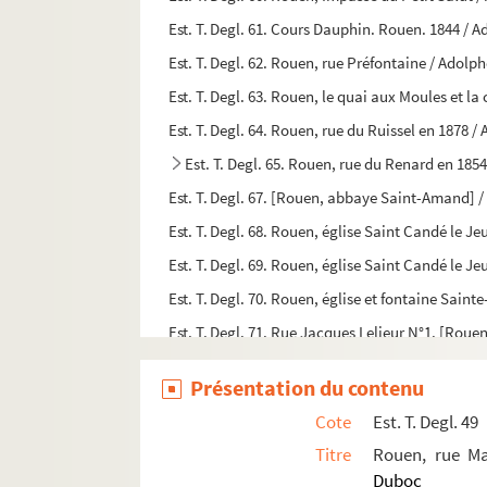
Est. T. Degl. 61. Cours Dauphin. Rouen. 1844 /
Est. T. Degl. 62. Rouen, rue Préfontaine / Adol
Est. T. Degl. 63. Rouen, le quai aux Moules et 
Est. T. Degl. 64. Rouen, rue du Ruissel en 1878
Est. T. Degl. 65. Rouen, rue du Renard en 18
Est. T. Degl. 67. [Rouen, abbaye Saint-Amand]
Est. T. Degl. 68. Rouen, église Saint Candé le 
Est. T. Degl. 69. Rouen, église Saint Candé le 
Est. T. Degl. 70. Rouen, église et fontaine Sain
Est. T. Degl. 71. Rue Jacques Lelieur N°1. [Rou
Est. T. Degl. 72. Rouen, église Saint-Laurent /
Présentation du contenu
Est. T. Degl. 73. Rue St Eustache. Rouen. 1870 
Cote
Est. T. Degl. 49
Est. T. Degl. 74. [Rouen, rue Saint-Eustache en
Titre
Rouen, rue Ma
Est. T. Degl. 75. Rouen, Place de la Pucelle. Ve
Duboc