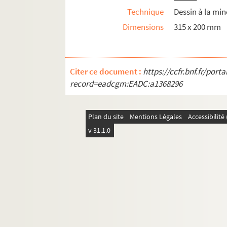
Est. T. Degl. 76. Rouen, rue Saint-Hilaire, 1864
Technique
Dessin à la mi
Est. T. Degl. 77. [Rouen, ancienne église Saint
Dimensions
315 x 200 mm
Est. T. Degl. 78. Rouen, église Saint-Laurent /
Est. T. Degl. 79. [Petite rue Saint-Laurent] / A
Est. T. Degl. 80. Rouen, rue de la Prison / Adol
Citer ce document :
https://ccfr.bnf.fr/por
record=eadcgm:EADC:a1368296
Est. T. Degl. 81. [Rouen, abside de la vieille ég
Est. T. Degl. 82. St Paul. Rouen. 1817 [copie de
Est. T. Degl. 83. St Pierre l'Honorez [sic] au
Plan du site
Mentions Légales
Accessibilit
v 31.1.0
Est. T. Degl. 84. [Rouen, église Saint-Pierre du
Est. T. Degl. 85. Rouen, église Saint-Vincent, l
Est. T. Degl. 86. Eau de Robec, […]entrée de la 
Est. T. Degl. 87. Rouen, église Saint-Vivien (Ab
Est. T. Degl. 88. Rouen, église Saint-vivien, ru
Est. T. Degl. 89. Rue de la Gerbe d'Orge [Eglis
Est. T. Degl. 90. [Rouen, passage rue Tuvache,