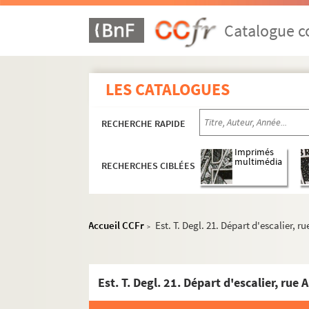
Catalogue co
LES CATALOGUES
RECHERCHE RAPIDE
Imprimés
multimédia
RECHERCHES CIBLÉES
Accueil CCFr
Est. T. Degl. 21. Départ d'escalier,
>
Est. T. Degl. 1. L'Eglise de St Leu d'Esserent (O
Est. T. Degl. 2. La Seine à Villequier (S.-I.) / A
Est. T. Degl. 21. Départ d'escalier, r
Est. T. Degl. 3. Vue du clocher d'Harfleur (S.-I.
Est. T. Degl. 4. Vue d'un château flanqué de to