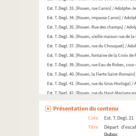
Est. T. Degl. 33. [Rouen, rue Caron] / Adolphe-
Est. T. Degl. 34. [Rouen, impasse Caron] / Ado
Est. T. Degl. 35. [Rouen. Rue des champs] / Ad
Est. T. Degl. 36. [Rouen, vieille maison rue de
Est. T. Degl. 37. [Rouen, rue du Chouquet] / A
Est. T. Degl. 38. [Rouen, fontaine de la Croix d
Est. T. Degl. 39. [Rouen, rue Eau de Robec, co
Est. T. Degl. 40. [Rouen, la Fierte Saint-Romai
Est. T. Degl. 41. [Rouen, rue du Gros-Horloge] 
Est. T. Degl. 42. [Rouen, rue du Haut-Mariage 
Est. T. Degl. 43. [Rouen, rue Guillaume-le-Con
Présentation du contenu
Est. T. Degl. 44. Promenade de Grammont, route
Cote
Est. T. Degl. 21
Est. T. Degl. 45. Rouen, rue de l'Impératrice, l
Titre
Départ d'esca
Est. T. Degl. 45 bis. Rouen, rue de l'Impératrice
Duboc