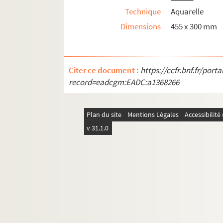
Est. T. Degl. 46. Rouen, rue aux Juifs, en 1880 
Technique
Aquarelle
Est. T. Degl. 47. Rouen, église de la Madeleine,
Dimensions
455 x 300 mm
Est. T. Degl. 48. Rouen, église de la Madeleine
Est. T. Degl. 49. Rouen, rue Malpalu, porte de
Est. T. Degl. 50. Rouen, rue des Matelas / Adol
Citer ce document :
https://ccfr.bnf.fr/por
record=eadcgm:EADC:a1368266
Est. T. Degl. 51. Rouen, chapelle du Lycée, (anc
Est. T. Degl. 52. Rouen, chantiers au Mont-Rib
Est. T. Degl. 53. Rouen, rue du Panneret, en 18
Plan du site
Mentions Légales
Accessibilit
v 31.1.0
Est. T. Degl. 53. [portrait d'enfant] / Adolphe-
Est. T. Degl. 54. Rouen, rue de la Petite-Chaus
Est. T. Degl. 55. Rouen, rue de la Petite-Chaus
Est. T. Degl. 56. Ruisseau de la Petite-Chauss
Est. T. Degl. 57. Rouen, rue du Petit-Porche / 
Est. T. Degl. 58. Rouen, rue du Petit-Porche / 
Est. T. Degl. 59. Rouen, escalier rue du Petit S