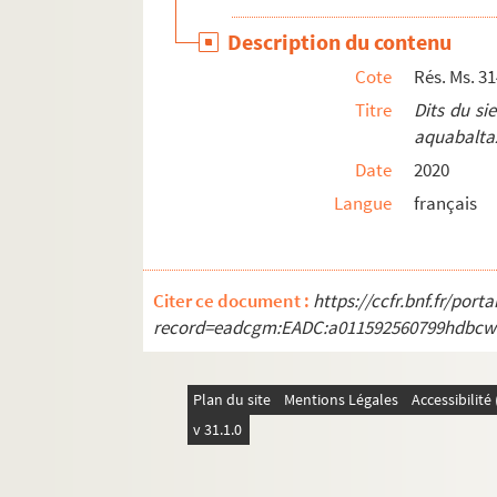
F - Œuvre gravé de Julius Baltazar
Description du contenu
G - Correspondance
Cote
Rés. Ms. 31
H - Œuvres non bibliophiliques
Titre
Dits du si
I - Livres d'artistes non illustrés par Julius Ba
aquabaltaz
J - Divers
Date
2020
Langue
français
Citer ce document :
https://ccfr.bnf.fr/por
record=eadcgm:EADC:a011592560799hdbcw
Plan du site
Mentions Légales
Accessibilit
v 31.1.0