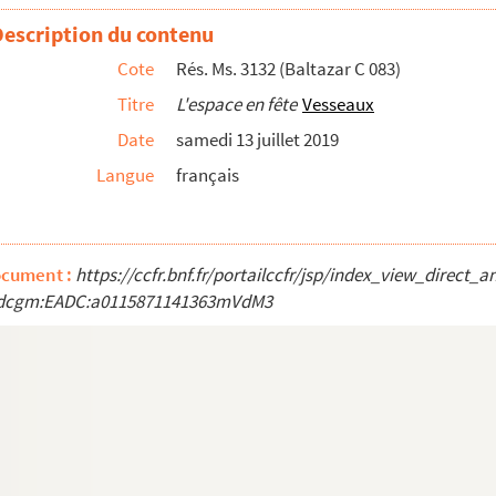
Description du contenu
Cote
Rés. Ms. 3132 (Baltazar C 083)
me à corde avec des rimesVitry-sur-SeineParis
Titre
L'espace en fête
Vesseaux
Seine
Date
samedi 13 juillet 2019
me à corde avec des rimesVitry-sur-Seine
Langue
français
tres chinois
s par Joachim Du Bellay et son ami Hippolyte Delitte et baltazaquarellée
elith rapportés par Joachim Du Bellay et aquabaltazarellésMonticello
ocument :
https://ccfr.bnf.fr/portailccfr/jsp/index_view_direct_
e Delith rapportés par Joachim Du Bellay et aquabaltazarellésMonticello
adcgm:EADC:a0115871141363mVdM3
ation sur un titre légué par Baudelaire
riation sur un titre légué par Baudelaire