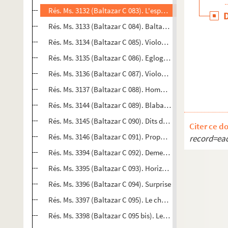
Rés. Ms. 3132 (Baltazar C 083). L'espace en fêteVesseaux
Rés. Ms. 3133 (Baltazar C 084). BaltazurVesseaux
Rés. Ms. 3134 (Baltazar C 085). Violoniste acrobate : poè
Rés. Ms. 3135 (Baltazar C 086). Eglogue vilaineVitry-sur-
Rés. Ms. 3136 (Baltazar C 087). Violoniste acrobate : poè
Rés. Ms. 3137 (Baltazar C 088). Hommage aux grands pein
Rés. Ms. 3144 (Baltazar C 089). Blabatazarades rapportée
Rés. Ms. 3145 (Baltazar C 090). Dits du sieur Hippolyte D
Citer ce d
Rés. Ms. 3146 (Baltazar C 091). Propos du sieur Hippolyt
record=e
Rés. Ms. 3394 (Baltazar C 092). Demeure du geste
Rés. Ms. 3395 (Baltazar C 093). Horizons
Rés. Ms. 3396 (Baltazar C 094). Surprise
Rés. Ms. 3397 (Baltazar C 095). Le choléra à l'opéra : vari
Rés. Ms. 3398 (Baltazar C 095 bis). Le choléra à l'opéra:va