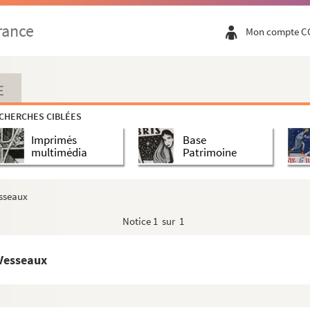
rance
Mon compte C
ielle[S. l.]
s-frémissements du crâne à l'instant de la mort[S. l.]
E
CHERCHES CIBLÉES
eck
Imprimés
Base
 cratère...
multimédia
Patrimoine
lo
o
esseaux
rsVitry
Notice
1 sur 1
eVesseaux