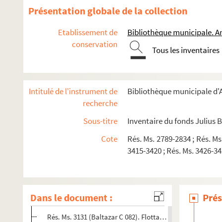
Rés. Ms. 3041 (Baltazar C 068). Fugitives
Présentation globale de la collection
Rés. Ms. 3042 (Baltazar C 069). Gaminerie !
Etablissement de
Bibliothèque municipale. A
Rés. Ms. 3043 (Baltazar C 070). Pour J. P. S.[S. l. n.]
conservation
Rés. Ms. 3044 (Baltazar C 071). La ligne d'Arcanga[S. l.]
Tous les inventaires
Rés. Ms. 3045 (Baltazar C 072). Intra-Muros
Rés. Ms. 3046 (Baltazar C 073). FrigilianaMonticello
Intitulé de l'instrument de
Bibliothèque municipale d'A
Rés. Ms. 3047 (Baltazar C 074). La nuit aztèque[S. l.]
recherche
Rés. Ms. 3048 (Baltazar C 075). Jours tranquilles à Calibish
Sous-titre
Inventaire du fonds Julius 
Rés. Ms. 3049 (Baltazar C 076). Au fil du temps[S. l. n.]
Cote
Rés. Ms. 2789-2834 ; Rés. Ms
Rés. Ms. 3050 (Baltazar C 077). Prose du temps qui passe
3415-3420 ; Rés. Ms. 3426-343
Rés. Ms. 3051 (Baltazar C 078). Ce monde sans finMontréa
Rés. Ms. 3014 (Baltazar C 079). Life and death in deposit
Rés. Ms. 3129 (Baltazar C 080). The most faithful presenc
Dans le document :
Prés
Rés. Ms. 3130 (Baltazar C 081). FluctuationVesseaux
Rés. Ms. 3131 (Baltazar C 082). FlottationVesseaux