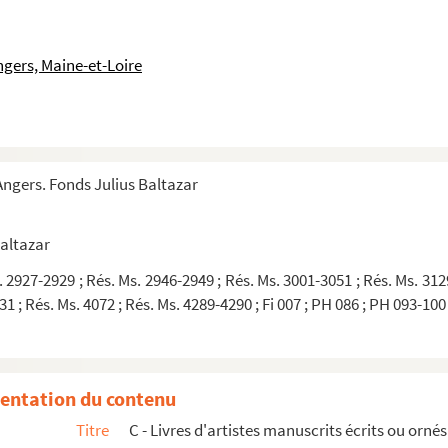
ngers, Maine-et-Loire
ngers. Fonds Julius Baltazar
i[S. l.]
Baltazar
. 2927-2929 ; Rés. Ms. 2946-2949 ; Rés. Ms. 3001-3051 ; Rés. Ms. 312
 et ne passe pasMonticello
1 ; Rés. Ms. 4072 ; Rés. Ms. 4289-4290 ; Fi 007 ; PH 086 ; PH 093-100
l
StoningtonL'Ile-Rousse
eMonticello
entation du contenu
Titre
C - Livres d'artistes manuscrits écrits ou orné