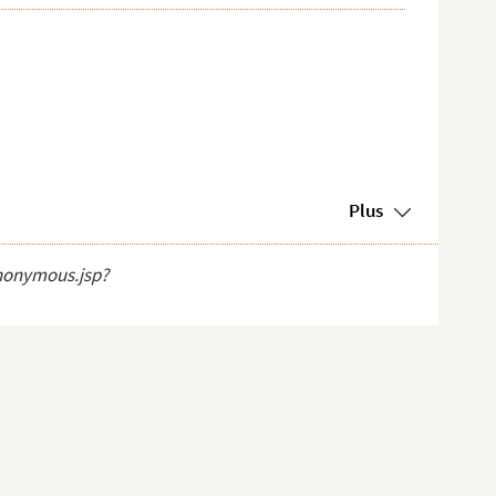
Plus
sMon...
anonymous.jsp?