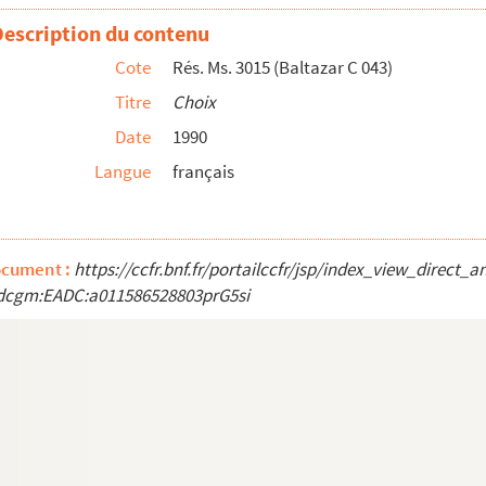
Description du contenu
llo
Cote
Rés. Ms. 3015 (Baltazar C 043)
Ile-Rousse
Titre
Choix
Date
1990
Langue
français
icello
ocument :
https://ccfr.bnf.fr/portailccfr/jsp/index_view_direct_
dcgm:EADC:a011586528803prG5si
ielle[S. l.]