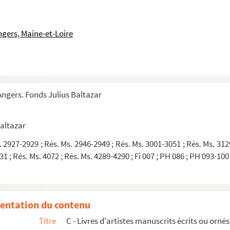
ngers, Maine-et-Loire
ngers. Fonds Julius Baltazar
inuéL'Ile-RousseMontpellier
inuéL'Ile-RousseMontpellier
Baltazar
dans le jardin diminuéL'Ile-RousseMontpellier
. 2927-2929 ; Rés. Ms. 2946-2949 ; Rés. Ms. 3001-3051 ; Rés. Ms. 312
L'Ile-RousseMontpellier
1 ; Rés. Ms. 4072 ; Rés. Ms. 4289-4290 ; Fi 007 ; PH 086 ; PH 093-100
CT
entation du contenu
Titre
C - Livres d'artistes manuscrits écrits ou orné
e poèmeMonticelloMontpellier