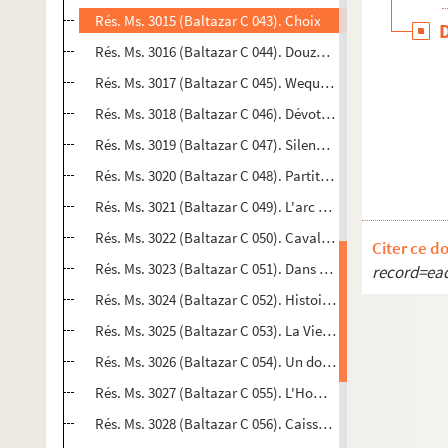
Rés. Ms. 3015 (Baltazar C 043). Choix
Rés. Ms. 3016 (Baltazar C 044). Douze mois niçoisMontice
Rés. Ms. 3017 (Baltazar C 045). WequetequockStonington
Rés. Ms. 3018 (Baltazar C 046). Dévotion[S. l.]
Rés. Ms. 3019 (Baltazar C 047). Silence (on s'aime)[S. l.]
Rés. Ms. 3020 (Baltazar C 048). Partition[S. l.]
Rés. Ms. 3021 (Baltazar C 049). L'arc en ciel en bétonMont
Rés. Ms. 3022 (Baltazar C 050). Cavale de nuit[S. l.]
Citer ce d
Rés. Ms. 3023 (Baltazar C 051). Dans la peau[S. l.]
record=ea
Rés. Ms. 3024 (Baltazar C 052). HistoiresPiriac
Rés. Ms. 3025 (Baltazar C 053). La Vie en rouge[S. l. n.]
Rés. Ms. 3026 (Baltazar C 054). Un doigt de feu[S. l. n.]
Rés. Ms. 3027 (Baltazar C 055). L'Homme est partout[S. l.]
Rés. Ms. 3028 (Baltazar C 056). Caisson de privation sensor