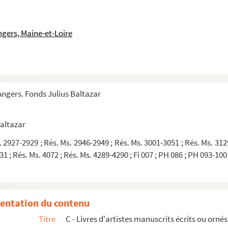
, bien sûr, l'avait presque oublié ce curieux Gaspar..."
mais oui, bien sûr, l'avait presque oublié ce curieux Gaspar..." [brouillon]
ngers, Maine-et-Loire
ngers. Fonds Julius Baltazar
Baltazar
. 2927-2929 ; Rés. Ms. 2946-2949 ; Rés. Ms. 3001-3051 ; Rés. Ms. 312
inuéL'Ile-RousseMontpellier
1 ; Rés. Ms. 4072 ; Rés. Ms. 4289-4290 ; Fi 007 ; PH 086 ; PH 093-100
inuéL'Ile-RousseMontpellier
dans le jardin diminuéL'Ile-RousseMontpellier
L'Ile-RousseMontpellier
entation du contenu
CT
Titre
C - Livres d'artistes manuscrits écrits ou orné