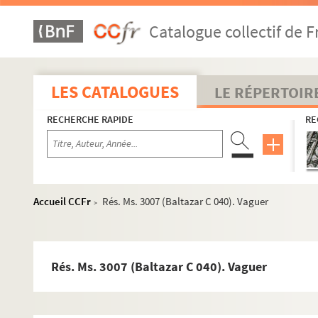
Rés. Ms. 2805 (Baltazar C 013). Sagesse
Catalogue collectif de F
Rés. Ms. 2807 (Baltazar C 015). Vers l'obscur 2012 Vitry
Rés. Ms. 2808 (Baltazar C 016). Rhine song 2013 Montic
LES CATALOGUES
LE RÉPERTOIR
Rés. Ms. 2809 (Baltazar C 017). S'éperdre 28 a
RECHERCHE RAPIDE
RE
Rés. Ms. 2810 (Baltazar C 018). Celui qui marche le long 
Rés. Ms. 2811 (Baltazar C 019). L'Apocalypse ?2015[S.l.]
Rés. Ms. 2812 (Baltazar C 020). L'instant inaugural2015[
Rés. Ms. 2813 (Baltazar C 021). Allitération = Alliterazio
Accueil CCFr
Rés. Ms. 3007 (Baltazar C 040). Vaguer
>
Rés. Ms. 2814 (Bal
Rés. Ms. 2816 (Baltazar C 024). Le Livre pauvre
Rés. Ms. 3007 (Baltazar C 040). Vaguer
Rés. Ms. 2817 (Baltazar C 025). "Me semble vous avoir croi
Rés. Ms. 2789 (3) (Baltazar C 025 bis). "Me semble vous avo