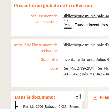
Rés. Ms. 2818 (Baltazar C 026). "Gaspar ? Gaspar ? mais oui
Présentation globale de la collection
Rés. Ms. 2789 (4) (Baltazar C 026 bis). "Gaspar ? Gaspar ? 
Etablissement de
Bibliothèque municipale. A
Rés. Ms. 2819 (Baltazar C 027). Embué 2016 [S.l.]
conservation
Rés. Ms. 2927 (Baltazar C 028). Portrait
Tous les inventaires
Rés. Ms. 2928 (Baltazar C 029). Cher Michel Butor... [S.l.]
Rés. Ms. 2946 (Baltazar C 030). La liberté guide le peuple
Intitulé de l'instrument de
Bibliothèque municipale d'A
Rés. Ms. 2947 (Baltazar C 031). Passages de l'aube
recherche
Rés. Ms. 2948 (Baltazar C 032). Oreille
Sous-titre
Inventaire du fonds Julius 
Rés. Ms. 2949 (Baltazar C 033). Passage du désir
Cote
Rés. Ms. 2789-2834 ; Rés. Ms
Rés. Ms. 3001 (Baltazar C 034). Comme un brouillon cont
3415-3420 ; Rés. Ms. 3426-343
Rés. Ms. 3002 (Baltazar C 035). Comme un brouillon cont
Rés. Ms. 3003 (Baltazar C 036). Comme un repli du temps 
Rés. Ms. 3004 (Baltazar C 037). Si le corps dit, vraiment ?
Dans le document :
Prés
Rés. Ms. 3005 (Baltazar C 038). OuiL'Ile-RousseBranford, 
Rés. Ms. 3006 (Baltazar C 039). Encore attendre