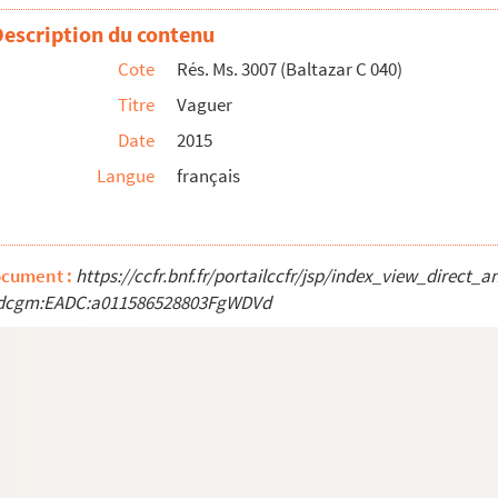
Description du contenu
Cote
Rés. Ms. 3007 (Baltazar C 040)
e poèmeMonticelloMontpellier
Titre
Vaguer
Date
2015
llo
Langue
français
Ile-Rousse
ocument :
https://ccfr.bnf.fr/portailccfr/jsp/index_view_direct_
dcgm:EADC:a011586528803FgWDVd
icello