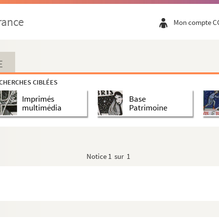
rance
Mon compte C
Rés. Ms. 2806 (Baltazar C 014). Quand nous regardent les questions 2012 Nice les Cahiers du Museur
ello
E
oût 2014 Vesseaux
CHERCHES CIBLÉES
des quaismars 2015[S.l.]
Imprimés
Base
multimédia
Patrimoine
Vesseaux]
ne2016Monticello
tazar C 022). Aube d'un jour d'été le 22 juillet 2016 Vesseaux
Notice
1 sur 1
Rés. Ms. 2815 (Baltazar C 023). Les chiens fous pleurent la nuit juin-juillet 2016 [S.n.]
sé Rigaud et toi..."
ir croisé Rigaud et toi..." [brouillon]