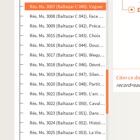
Rés. Ms. 3007 (Baltazar C 040). Vaguer
Rés. Ms. 3008 (Baltazar C 041). Face à l'ErèbePiriac
Rés. Ms. 3009 (Baltazar C 042). Précautions que prend l
Rés. Ms. 3015 (Baltazar C 043). Choix
Rés. Ms. 3016 (Baltazar C 044). Douze mois niçoisMontice
Rés. Ms. 3017 (Baltazar C 045). WequetequockStonington
Rés. Ms. 3018 (Baltazar C 046). Dévotion[S. l.]
Rés. Ms. 3019 (Baltazar C 047). Silence (on s'aime)[S. l.]
Citer ce d
Rés. Ms. 3020 (Baltazar C 048). Partition[S. l.]
record=ea
Rés. Ms. 3021 (Baltazar C 049). L'arc en ciel en bétonMont
Rés. Ms. 3022 (Baltazar C 050). Cavale de nuit[S. l.]
Rés. Ms. 3023 (Baltazar C 051). Dans la peau[S. l.]
Rés. Ms. 3024 (Baltazar C 052). HistoiresPiriac
Rés. Ms. 3025 (Baltazar C 053). La Vie en rouge[S. l. n.]