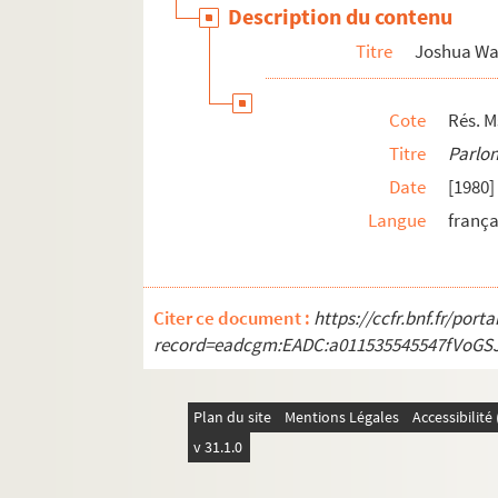
Description du contenu
Titre
Joshua Wat
Cote
Rés. M
Titre
Parlon
Date
[1980]
Langue
frança
Citer ce document :
https://ccfr.bnf.fr/por
record=eadcgm:EADC:a011535545547fVoGS
Plan du site
Mentions Légales
Accessibilit
v 31.1.0