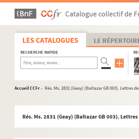
Catalogue collectif de F
LES CATALOGUES
LE RÉPERTOIR
RECHERCHE RAPIDE
RE
Accueil CCFr
Rés. Ms. 2831 (Geay) (Baltazar GB 003). Lettres 
>
A - Documents sur Julius Baltazar
Rés. Ms. 2831 (Geay) (Baltazar GB 003). Lettre
B - Livres imprimés écrits ou ornés par Julius Baltazar
C - Livres d'artistes manuscrits écrits ou ornés par Julius 
D - Placards imprimés ornés par Julius Baltazar