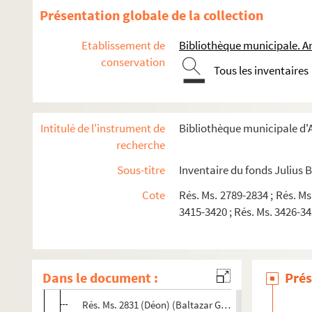
Présentation globale de la collection
E - Placards manuscrits ornés par Julius Baltazar
F - Œuvre gravé de Julius Baltazar
Etablissement de
Bibliothèque municipale. A
G - Correspondance
conservation
Tous les inventaires
GA - Correspondance active
GB - Correspondance passive
Intitulé de l'instrument de
Bibliothèque municipale d'A
Rés. Ms. 2830 (Baltazar GB 001). Lettres de Fernando 
recherche
Rés. Ms. 2831 (Baguette) (Baltazar GB 024). Lettre d'A
Sous-titre
Inventaire du fonds Julius 
Rés. Ms. 2831 (Bohbot) (Baltazar GB 013). Lettres de 
Cote
Rés. Ms. 2789-2834 ; Rés. Ms
Rés. Ms. 2831 (Brandy) (Baltazar GB 017). Lettre de R
3415-3420 ; Rés. Ms. 3426-343
Rés. Ms. 2831 (Calle-Gruber) (Baltazar GB 020). Lettre
Rés. Ms. 2831 (Chefdor) (Baltazar GB 021). Lettre de 
Rés. Ms. 2831 (Cloutier) (Baltazar GB 010). Textes de 
Dans le document :
Prés
Rés. Ms. 2831 (Delfieu) (Baltazar GB 019). Lettre de 
Rés. Ms. 2831 (Déon) (Baltazar GB 002). Lettres de M