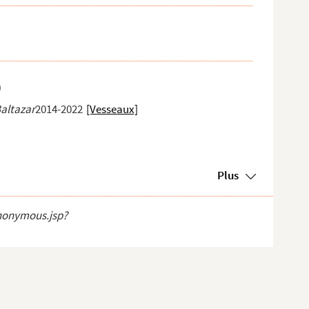
)
rs
Baltazar
2014-2022
[Vesseaux]
017Alès
Plus
anonymous.jsp?