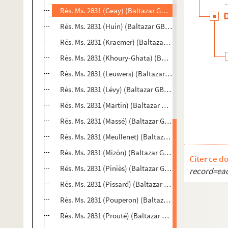
Rés. Ms. 2831 (Geay) (Baltazar GB 003). Lettres de Je
Rés. Ms. 2831 (Huin) (Baltazar GB 023). Texte du typ
Rés. Ms. 2831 (Kraemer) (Baltazar GB 025). Lettre de 
Rés. Ms. 2831 (Khoury-Ghata) (Baltazar GB 030). Lett
Rés. Ms. 2831 (Leuwers) (Baltazar GB 004). Lettres de
Rés. Ms. 2831 (Lévy) (Baltazar GB 022). Lettre de Ber
Rés. Ms. 2831 (Martin) (Baltazar GB 005). Lettres de 
Rés. Ms. 2831 (Massé) (Baltazar GB 013). Lettres d'O
Rés. Ms. 2831 (Meullenet) (Baltazar GB 026). Lettre 
Rés. Ms. 2831 (Mizón) (Baltazar GB 006). Lettres et te
Citer ce d
Rés. Ms. 2831 (Piniès) (Baltazar GB 027). Lettre de Ren
record=ea
Rés. Ms. 2831 (Pissard) (Baltazar GB 028). Lettre de C
Rés. Ms. 2831 (Pouperon) (Baltazar GB 007). Lettres 
Rés. Ms. 2831 (Prouté) (Baltazar GB 031). Lettre de la 