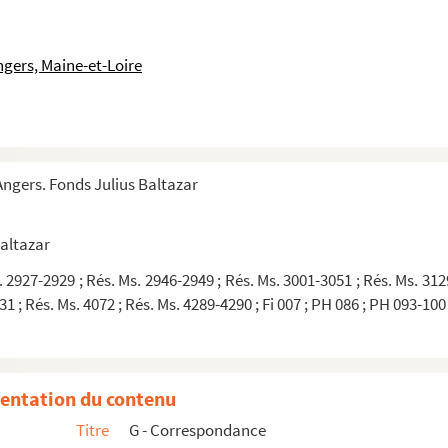
ngers, Maine-et-Loire
ngers. Fonds Julius Baltazar
Arrabal à Julius BaltazarCorrespondance passive de Julius Baltazar : Arrab
lbert Baguette à Julius Baltazar1979 ?
Baltazar
Michel Bohbot à Julius Baltazar2006-2009Paris
. 2927-2929 ; Rés. Ms. 2946-2949 ; Rés. Ms. 3001-3051 ; Rés. Ms. 312
obert Brandy à Julius Baltazar2009Paris
1 ; Rés. Ms. 4072 ; Rés. Ms. 4289-4290 ; Fi 007 ; PH 086 ; PH 093-100
 de Mireille Calle-Gruber à Julius BaltazarParis
Monique Chefdor à Julius Baltazar25 juin 2008Paris
Guy Cloutier envoyés à Julius BaltazarEntre 2000 et 2019
entation du contenu
Dominique Delfieu envoyées à Julius Baltazar1986Paris
Titre
G - Correspondance
ichel Déon à Julius Baltazar1988-2002Galway