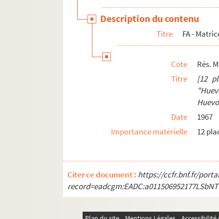
Description du contenu
Titre
FA - Matri
Cote
Rés. M
Titre
[12 p
"Huev
Huevo 
Date
1967
Importance matérielle
12 pla
Citer ce document :
https://ccfr.bnf.fr/por
record=eadcgm:EADC:a011506952177LSbNT
Plan du site
Mentions Légales
Accessibilit