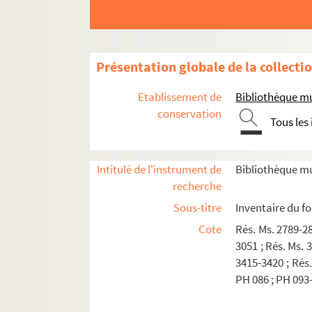
Présentation globale de la collecti
Etablissement de
Bibliothèque mu
conservation
Tous les
Intitulé de l'instrument de
Bibliothèque mu
recherche
Sous-titre
Inventaire du f
Cote
Rés. Ms. 2789-28
3051 ; Rés. Ms. 
A - Documents sur Julius Baltazar
3415-3420 ; Rés.
PH 086 ; PH 093
B - Livres imprimés écrits ou ornés par Julius
C - Livres d'artistes manuscrits écrits ou orn