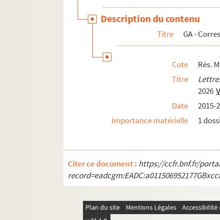
Description du contenu
Titre
GA - Corre
Cote
Rés. M
Titre
Lettr
2026
V
Date
2015-
Importance matérielle
1 dossi
Citer ce document :
https://ccfr.bnf.fr/por
record=eadcgm:EADC:a011506952177GBxcc
Plan du site
Mentions Légales
Accessibilit