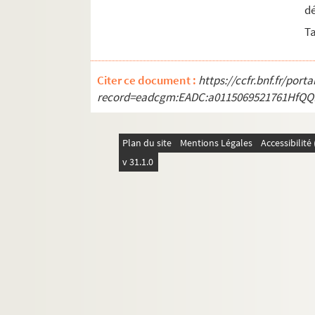
dé
Ta
Citer ce document :
https://ccfr.bnf.fr/por
record=eadcgm:EADC:a0115069521761HfQQ
Plan du site
Mentions Légales
Accessibilit
v 31.1.0