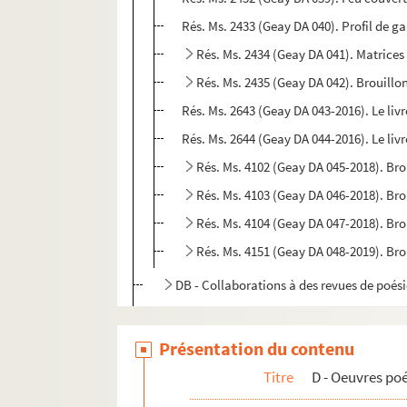
Rés. Ms. 2433 (Geay DA 040). Profil de g
Rés. Ms. 2434 (Geay DA 041). Matrices
Rés. Ms. 2435 (Geay DA 042). Brouillo
Rés. Ms. 2643 (Geay DA 043-2016). Le liv
Rés. Ms. 2644 (Geay DA 044-2016). Le liv
Rés. Ms. 4102 (Geay DA 045-2018). Bro
Rés. Ms. 4103 (Geay DA 046-2018). Brou
Rés. Ms. 4104 (Geay DA 047-2018). Bro
Rés. Ms. 4151 (Geay DA 048-2019). Brou
DB - Collaborations à des revues de poési
DC - Editions ordinaires. Poésie
DD - Editions ordinaires. Critiques d'art
Présentation du contenu
DE - Editions ordinaires. Histoire de l'Ardèc
Titre
D - Oeuvres poé
DF - Editions ordinaires. Editions imprimées