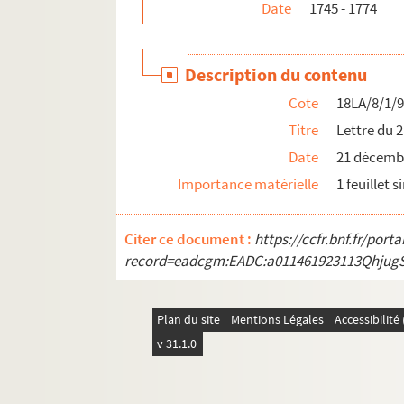
Date
1745 - 1774
19LA/74. Vallery-Radot, René (1853-1933)
20LA/19. Ventard, Auguste (1885-1967)
Description du contenu
19LA/69. Vernier-Arcelin A.
Cote
18LA/8/1/
19LA/34. Veuillot Eugène
Titre
Lettre du 
19LA/78. Waldor, Mélanie (1796-1871)
Date
21 décemb
19LA/47. Walsh, Joseph-Alexis (1782-1860)
Importance matérielle
1 feuillet 
19LA/3. Weiss, Charles (1779-1866)
Citer ce document :
https://ccfr.bnf.fr/por
record=eadcgm:EADC:a011461923113Qhjug
Plan du site
Mentions Légales
Accessibilit
v 31.1.0