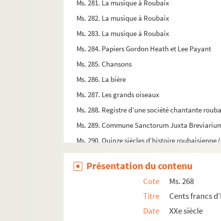
Ms. 281. La musique à Roubaix
Ms. 282. La musique à Roubaix
Ms. 283. La musique à Roubaix
Ms. 284. Papiers Gordon Heath et Lee Payant
Ms. 285. Chansons
Ms. 286. La bière
Ms. 287. Les grands oiseaux
Ms. 288. Registre d’une société chantante roub
Ms. 289. Commune Sanctorum Juxta Breviarium 
Ms. 290. Quinze siècles d’histoire roubaisienne 
Ms. 291. Recherches et controverses de Chrétiens 
Présentation du contenu
Ms. 292. Correspondance échangée entre Maxen
Cote
Ms. 268
Ms. 293. Lettre de Simons à Thérèse Van der Me
Titre
Cents francs d’
Ms. 294. Cours pratique de déc[omposit]ion de 
Date
XXe siècle
Ms. 295. Carnet d’échantillons