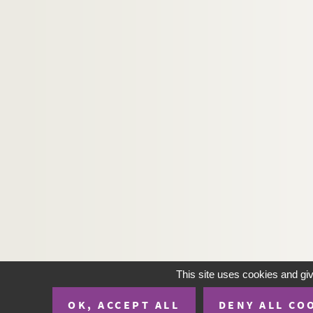
Ms. 240. Souvenirs d’un montreur de marionnette
Ms. 241. [Souvenirs d’un montreur de marionnet
Ms. 242. Papiers divers de Léopold Richard
Ms. 243. Courriers divers adressés à ou émanant
Ms. 244. Le colibri du Marquis de Trucmuche : d
Ms. 245. A la Rochelle : un acte [pièce pour mar
Ms. 246. Le Courrier secret : [pièce pour marion
Ms. 247. L’esquelette : boboche en un acte [piè
Ms. 248. Les deux chemins : pièce patriotique e
Ms. 249. Il me faut trente cinq sous : [pièce pou
Ms. 250. Partition manuscrite d’ « Acor in boboch
Ms. 251. Le régiment des zouaves : [pièce pour 
Ms. 252. Le braconnier : [pièce pour marionnett
This site uses cookies and gi
Ms. 253. Les zouaves : [pièce pour marionnettes
OK, ACCEPT ALL
DENY ALL CO