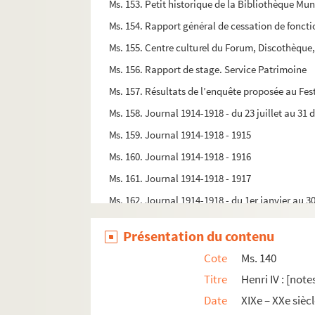
Ms. 153. Petit historique de la Bibliothèque Mu
Ms. 154. Rapport général de cessation de foncti
Ms. 155. Centre culturel du Forum, Discothèque,
Ms. 156. Rapport de stage. Service Patrimoine
Ms. 157. Résultats de l’enquête proposée au Fes
Ms. 158. Journal 1914-1918 - du 23 juillet au 31
Ms. 159. Journal 1914-1918 - 1915
Ms. 160. Journal 1914-1918 - 1916
Ms. 161. Journal 1914-1918 - 1917
Ms. 162. Journal 1914-1918 - du 1er janvier au 3
Ms. 163. Le sonneur de Saint-Eustache
Présentation du contenu
Ms. 164. Livre des biens de M. de la Potennerie
Cote
Ms. 140
Ms. 165. Papiers Jacques Petipas, seigneur de l
Titre
Henri IV : [note
Ms. 166. Le mouvement littéraire régionaliste, 
Date
XIXe – XXe sièc
Ms. 167. Les Marionnettes de chez nous