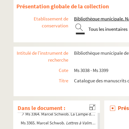
Présentation globale de la collection
Ms 3352. Marcel Schwob.
Illusions et désillusions. Rêverie et 
Ms 3353. Marcel Schwob.
Prométhée
et
Faust
Etablissement de
Bibliothèque municipale. Na
Ms 3354. Marcel Schwob. [Poésies. Poèmes en argot]
conservation
Tous les inventaires
Ms 3355. Marcel Schwob. François Villon
Ms 3356. Marcel Schwob.
Coeur double
Ms 3357. Marcel Schwob. Traductions et études
Intitulé de l'instrument de
Bibliothèque municipale d
recherche
Ms 3358. Marcel Schwob.
Spicilège
Ms 3359. Marcel Schwob.
Le roi au masque d'or
Cote
Ms 3038 - Ms 3399
Ms 3360. Marcel Schwob.
Louvette [Le livre de Monelle]
Titre
Catalogue des manuscrits d
Ms 3361. Marcel Schwob.
Mimes
Ms 3362. Marcel Schwob.
Moeurs des Diurnales. Traité de 
Ms 3363. Marcel Schwob.
La Croisade des enfants
Dans le document :
Prés
Ms 3364. Marcel Schwob. La Lampe de Psyché
Ms 3365. Marcel Schwob.
Lettres à Valmont