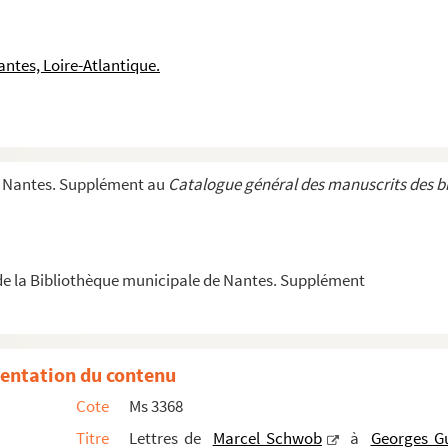
réalité
... : vers et proses de jeunesse
ntes, Loire-Atlantique.
e Nantes. Supplément au
Catalogue général des manuscrits des b
e la Bibliothèque municipale de Nantes. Supplément
journalisme
entation du contenu
Cote
Ms 3368
Titre
Lettres de
Marcel Schwob
à
Georges G