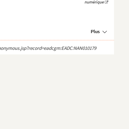
Plus
ct_anonymous.jsp?record=eadcgm:EADC:NAN010179