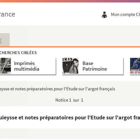
rance
Mon compte C
E
unschvicg
CHERCHES CIBLÉES
Imprimés
Base
multimédia
Patrimoine
sse et notes préparatoires pour l'Etude sur l'argot français
 à Paul Eudel.
rs sur Paul Eudel]
Notice
1 sur 1
 Eudel
eysse et notes préparatoires pour l'Etude sur l'argot fr
son collaborateur, Eugène Morand
mpion
livres de la bibliothèque publique de Nantes