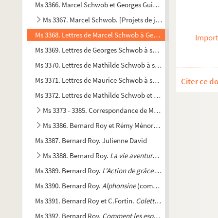
Ms 3366. Marcel Schwob et Georges Guieysse.
Etudes sur l'ar
Ms 3367. Marcel Schwob. [Projets de jeunesse, conférences
Ms 3368. Lettres de Marcel Schwob à Georges Guieysse et note
Import
Ms 3369. Lettres de Georges Schwob à son fils, Marcel Schwob e
Ms 3370. Lettres de Mathilde Schwob à son fils, Marcel Schwob
Ms 3371. Lettres de Maurice Schwob à son frère, Marcel Schw
Citer ce d
Ms 3372. Lettres de Mathilde Schwob et de Maurice Schwob 
Ms 3373 - 3385. Correspondance de Marcel Schwob
Ms 3386. Bernard Roy et Rémy Ménoret.
La Côte de fer
Ms 3387. Bernard Roy. Julienne David
Ms 3388. Bernard Roy.
La vie aventureuse de Monsieur le M
Ms 3389. Bernard Roy.
L'Action de grâce
(pièce en un acte)
Ms 3390. Bernard Roy.
Alphonsine
(comédie en un acte)
Ms 3391. Bernard Roy et C.Fortin.
Colette et la diplomatie
(co
Ms 3392. Bernard Roy.
Comment les esprits viennent aux fille