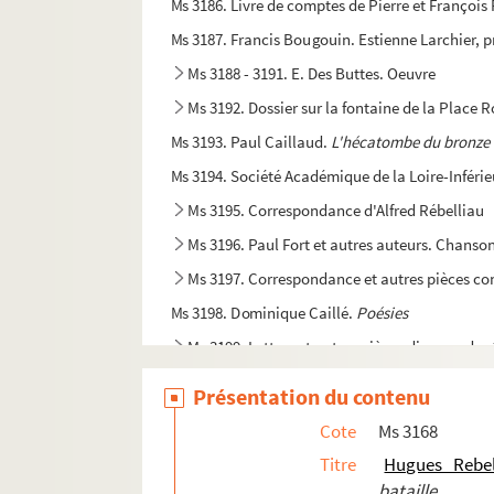
Ms 3186. Livre de comptes de Pierre et François 
Ms 3187. Francis Bougouin. Estienne Larchier, p
Ms 3188 - 3191. E. Des Buttes. Oeuvre
Ms 3192. Dossier sur la fontaine de la Place 
Ms 3193. Paul Caillaud.
L'hécatombe du bronze : 
Ms 3194. Société Académique de la Loire-Inférieu
Ms 3195. Correspondance d'Alfred Rébelliau
Ms 3196. Paul Fort et autres auteurs. Chanso
Ms 3197. Correspondance et autres pièces con
Ms 3198. Dominique Caillé.
Poésies
Ms 3199. Lettres et autres pièces diverses des
Ms 3200/1. J.-M. Dunoyer de Segonzac. Deux hom
Présentation du contenu
Ms 3200/2. Copies de lettres d'André Siegfried à 
Cote
Ms 3168
Ms 3201. Lettres et documents concernant l'
Titre
Hugues Rebel
Ms 3202. Lettres d'artistes ou relatifs à eux
bataille