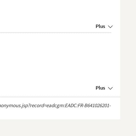
Plus
Plus
ct_anonymous.jsp?record=eadcgm:EADC:FR-B641026201-