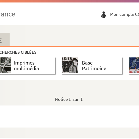
rance
Mon compte C
E
CHERCHES CIBLÉES
Imprimés
Base
multimédia
Patrimoine
Notice
1 sur 1