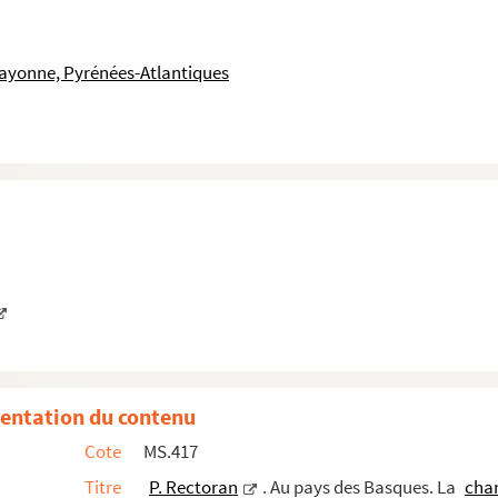
ayonne, Pyrénées-Atlantiques
entation du contenu
Cote
MS.417
e.
Titre
P. Rectoran
. Au pays des Basques. La
cha