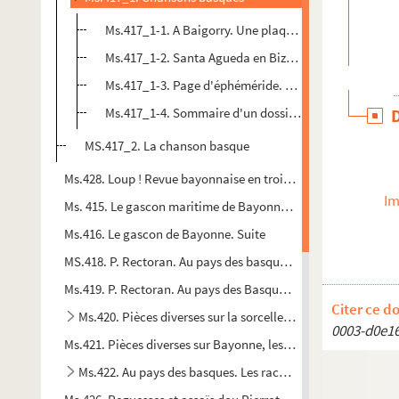
Ms.417_1-1. A Baigorry. Une plaque va être apposée s
Ms.417_1-2. Santa Agueda en Bizkaia por Isidoro Ruiz
Ms.417_1-3. Page d'éphéméride. Hazaroa 25.
Ms.417_1-4. Sommaire d'un dossier sur la chanson b
MS.417_2. La chanson basque
Ms.428. Loup ! Revue bayonnaise en trois actes.
Im
Ms. 415. Le gascon maritime de Bayonne et de sa région. Orth
Ms.416. Le gascon de Bayonne. Suite
MS.418. P. Rectoran. Au pays des basques. Sorcellerie et croy
Ms.419. P. Rectoran. Au pays des Basques. Sorcellerie et croy
Citer ce d
Ms.420. Pièces diverses sur la sorcellerie au Pays-Basque,
0003-d0e1
Ms.421. Pièces diverses sur Bayonne, les pirates et corsaires 
Ms.422. Au pays des basques. Les races maudites.