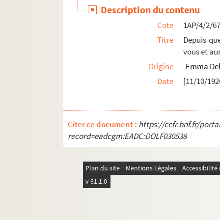
Description du contenu
Cote
1AP/4/2/6
Titre
Depuis que
vous et a
Origine
Emma Deb
Date
[11/10/192
Citer ce document :
https://ccfr.bnf.fr/por
record=eadcgm:EADC:DOLF030538
Plan du site
Mentions Légales
Accessibilit
v 31.1.0