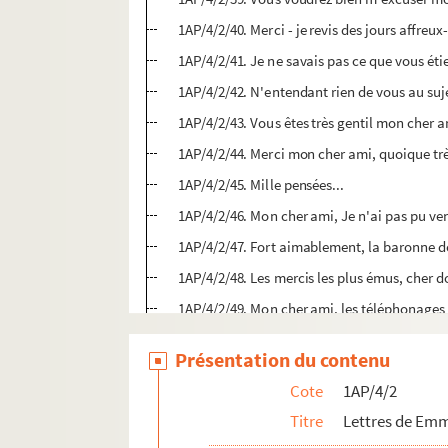
1AP/4/2/40. Merci - je revis des jours affreu
1AP/4/2/41. Je ne savais pas ce que vous ét
1AP/4/2/42. N'entendant rien de vous au suj
1AP/4/2/43. Vous êtes très gentil mon cher 
1AP/4/2/44. Merci mon cher ami, quoique tr
1AP/4/2/45. Mille pensées...
1AP/4/2/46. Mon cher ami, Je n'ai pas pu ve
1AP/4/2/47. Fort aimablement, la baronne d
1AP/4/2/48. Les mercis les plus émus, cher d
1AP/4/2/49. Mon cher ami, les téléphonage
1AP/4/2/50. Mais oui - à mardi 6 heures- ch
Présentation du contenu
1AP/4/2/51. Mon cher ami, pourriez-vous sav
Cote
1AP/4/2
1AP/4/2/52. Vous êtes tout à fait aimable d
Titre
Lettres de Em
1AP/4/2/53. Mon cher ami, Je vais mieux -ma