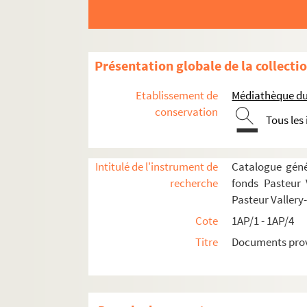
Présentation globale de la collecti
Etablissement de
Médiathèque du 
conservation
Tous les
Intitulé de l'instrument de
Catalogue géné
recherche
fonds Pasteur
Pasteur Vallery
Cote
1AP/1 - 1AP/4
Titre
Documents prov
1AP/1/1. Lettres ou notes de Louis Pasteur
1AP/1/2. Lettres ou notes de Louis Pasteur
1AP/2/1. Lettres du Général De Gaulle au Pr.