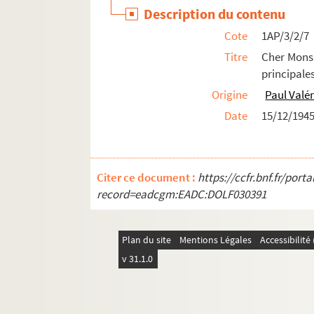
Description du contenu
Cote
1AP/3/2/7
Titre
Cher Monsi
principales
Origine
Paul Valé
Date
15/12/194
Citer ce document :
https://ccfr.bnf.fr/por
record=eadcgm:EADC:DOLF030391
Plan du site
Mentions Légales
Accessibilit
v 31.1.0