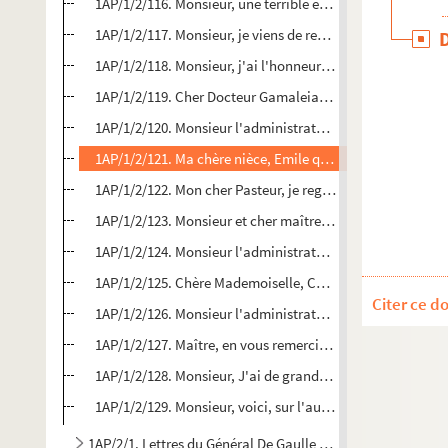
1AP/1/2/116. Monsieur, une terrible explosion de générateur
1AP/1/2/117. Monsieur, je viens de recevoir de M.Sonnet la
1AP/1/2/118. Monsieur, j'ai l'honneur de vous prier de voul
1AP/1/2/119. Cher Docteur Gamaleia, J'ai prié Mr le Dr Rou
1AP/1/2/120. Monsieur l'administrateur, quand j'eus l'hon
1AP/1/2/121. Ma chère nièce, Emile qui arrive de Bayonne s
1AP/1/2/122. Mon cher Pasteur, je regrette bien de ne pas t'
1AP/1/2/123. Monsieur et cher maître, sur l'ordre de S.A. 
1AP/1/2/124. Monsieur l'administrateur, J'ai eu l'honneur
1AP/1/2/125. Chère Mademoiselle, Cette lettre a été apportée
Citer ce d
1AP/1/2/126. Monsieur l'administrateur, je viens de voir d
1AP/1/2/127. Maître, en vous remerciant de la bienveilla
1AP/1/2/128. Monsieur, J'ai de grands remerciements à vous 
1AP/1/2/129. Monsieur, voici, sur l'autre feuille, la note
1AP/2/1. Lettres du Général De Gaulle au Pr. et à Mme PVR