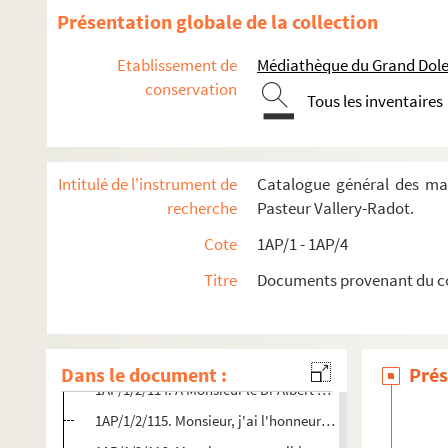
1AP/1/2/102. Dans l'analyse du verre on emploie de la pota
Présentation globale de la collection
1AP/1/2/103. Interrompre l'épilation dès qu'une surface d
Etablissement de
Médiathèque du Grand Dole.
1AP/1/2/104. C'est la ligue de ceux qui veulent consommer s
conservation
Tous les inventaires
1AP/1/2/105. Présidence arrivée à 1h ¼ au lieu de 1h afin
1AP/1/2/106. Président Carnot Ministres Instruction publ
1AP/1/2/107. 1 St Pétersbourg 3 Moscou (2) 4 Samara 5 Var
Intitulé de l'instrument de
Catalogue général des ma
1AP/1/2/108. J'ai écrit à : ...Prince d'Oldenbourg, Gamalei
recherche
Pasteur Vallery-Radot.
1AP/1/2/109. Mon bien cher confrère, Je reçois la note ci-j
Cote
1AP/1 - 1AP/4
1AP/1/2/110. Mr Pasteur avec le grand regret de ne pas ren
Titre
Documents provenant du co
1AP/1/2/111. Monsieur le Maire, J'ai l'honneur de vous in
1AP/1/2/112. J'ai un rendez vous mercredi prochain à 3h à
1AP/1/2/113. Je prends la liberté, Général, de solliciter 
Dans le document :
Prés
1AP/1/2/114. A Monsieur le Dr Albert Robin Membre de l'
1AP/1/2/115. Monsieur, j'ai l'honneur de vous informer qu