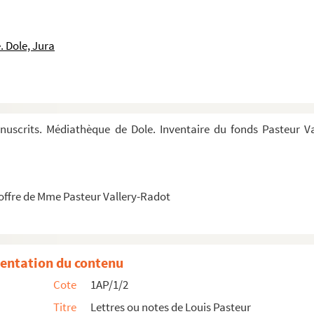
sse pour dissoudre l'alumine après la précipitaiton de ...
'un centimètre est dégarnie...
 Dole, Jura
ans produire, vivre sans travailler, occuper tous les ...
 de ne pas tomber dans le brouhaha des invités convoqués...
ique- Intérieur-commerce...
sovie ...
nuscrits. Médiathèque de Dole. Inventaire du fonds Pasteur 
a...
ointe, qui énumère les titres de M.Laroche (Antony) à ...
contrer M.F.Leblanc, avec qui il eût désiré beaucoup ca...
ffre de Mme Pasteur Vallery-Radot
former qu'une députation de six élèves de l'Ecole Normal...
 la Chambre. Je peux être de retour, 45 rue d'Ulm, à 5h
votre bon accueil à la demande de mon gendre R. Vallery...
entation du contenu
Académie de Médecine...
Cote
1AP/1/2
e vous avez été déclaré admissible aux épreuves orales d...
Titre
Lettres ou notes de Louis Pasteur