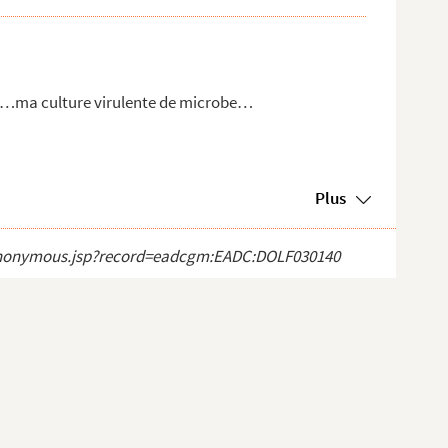
ée …ma culture virulente de microbe…
Plus
ct_anonymous.jsp?record=eadcgm:EADC:DOLF030140