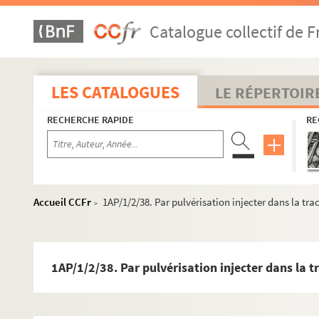
1AP/1/2/10. Copie d'une lettre renvoyée à la Commission 
Catalogue collectif de F
1AP/1/2/11. Appréciations des journaux sur le tableau exp
1AP/1/2/12. Monsieur, le 9 août dernier, mon fils, âgé de 
1AP/1/2/13. Note de Mr Pasteur au sujet de la discussion s
LES CATALOGUES
LE RÉPERTOIR
1AP/1/2/14. Général, j'ai l'honneur de vous informer que
RECHERCHE RAPIDE
RE
1AP/1/2/15. Cher docteur et ami, vous trouverez ci-joint 1° l
1AP/1/2/16. Quel étrange malentendu, mon cher Jean Baptis
1AP/1/2/17. Mon cher René, avez vous répondu à M. Verniet
1AP/1/2/18. Ce 2 juillet, j'envoie à Loir l'extrait ( de Mlle C
Accueil CCFr
1AP/1/2/38. Par pulvérisation injecter dans la t
>
1AP/1/2/19. Etablir par des chiffres qu'il ya dans l'ensei
1AP/1/2/20. Garçons de laboratoire sous le titre bien mode
1AP/1/2/21. Le ballon n° 43 de nov.1872 est-il
1AP/1/2/38. Par pulvérisation injecter dans la
1AP/1/2/22. La levure de raisin ne renferme pas de cellul
1AP/1/2/23. Très utile…43 47 48 49 50 51 52 53 …d'où vient 