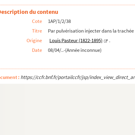
tre microbe...
Description du contenu
 lendemain lui donner une inoculation préventive
Cote
1AP/1/2/38
 élevé / 3 id-id-du passage actuel de la 2è série / ...
Titre
Par pulvérisation injecter dans la trach
moût…
Origine
Louis Pasteur (1822-1895)
.
Date
08/04/..-(Année inconnue)
 demeurant, certifie avoir visité ce jourd'hui un ch...
r sachant les recherches que vous faites pour découvrir...
u l'honneur de vous signaler un cas de rage survenue a...
ocument :
https://ccfr.bnf.fr/portailccfr/jsp/index_view_dire
e grande attention, tout ce qui regarde la science, e...
 la bonne de l'un de mes clients, Monsieur Taburet du C...
journaux allemands sur votre nouvelle inventation (sic...
 fille d'un excellent instituteur de mon département,...
ire pour les maladies contagieuses des animaux, seraient...
voyer en communication, ainsi que vous me l'avez demandé,...