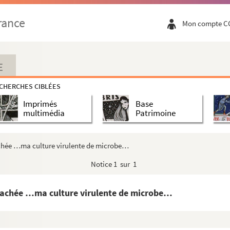
administrative de l'Académie des sciences …Monsieur le P...
rance
Mon compte C
osé au salon de cette année par Auguste Pointelin, prof...
16 ans, fut mordu chez moi par une chienne de chasse d...
oulevée par Mr Peter C'est la seconde fois que Mr Pete...
E
 les vacances de mon laboratoire devant commencer très p...
CHERCHES CIBLÉES
a lettre que je n'ai pu joindre hier à la lettre qu...
Imprimés
Base
te ! Et que la visite à M.
multimédia
Patrimoine
, et lui avez vous fait part de mon désir que ma signat...
ooper) de la lettre adressée le 29 juin par sir D...
rachée …ma culture virulente de microbe…
gnement supérieur un renouvellement trop lent par suit...
Notice
1 sur 1
ste de garçon de laboratoire se cachent les fonctions ...
 trachée …ma culture virulente de microbe…
es…
la levure de Reichoffen ? Est-ce du n°43? Est ce d'un...