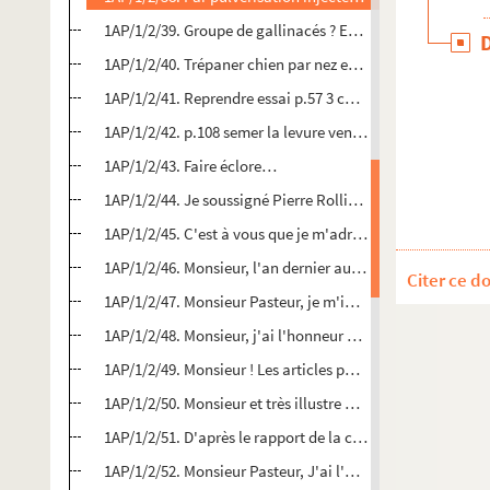
1AP/1/2/39. Groupe de gallinacés ? En effet, j'ai vu que no
1AP/1/2/40. Trépaner chien par nez et chaque jour dès le
1AP/1/2/41. Reprendre essai p.57 3 chiens par 3 ser. Passage
1AP/1/2/42. p.108 semer la levure venant de l'eau dans 
1AP/1/2/43. Faire éclore…
1AP/1/2/44. Je soussigné Pierre Rollin, vétérinaire à Gray y
1AP/1/2/45. C'est à vous que je m'adresse monsieur Pasteu
1AP/1/2/46. Monsieur, l'an dernier au mois de juin, j'ai e
Citer ce d
1AP/1/2/47. Monsieur Pasteur, je m'intéresse et lis avec un
1AP/1/2/48. Monsieur, j'ai l'honneur de vous informer que
1AP/1/2/49. Monsieur ! Les articles publiées(sic) par des 
1AP/1/2/50. Monsieur et très illustre maître, Mlle Biondet,
1AP/1/2/51. D'après le rapport de la commission vétérina
1AP/1/2/52. Monsieur Pasteur, J'ai l'honneur de vous en