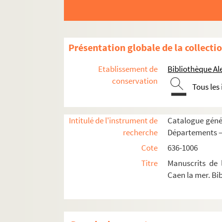
961. Dossier Albert-Emile Sorel
962. Paul Houdan. « Histoire du 236e d'infanteri
963. Fernand Gaudu.
Jean-Louis Fiquet de Norm
Présentation globale de la collecti
964. François de Malherbe. Lettre autographe
Etablissement de
Bibliothèque Al
965. Rémy de Gourmont. Lettres à Octave Mirb
conservation
966. « Mémorial de la Bibliothèque de Caen »
Tous les
967. « Dejernon, ex-Maître de Pension, auteur de
968. Louis Dubois. Deux lettres
Intitulé de l'instrument de
Catalogue génér
969. Maurice Lecomte. Cahiers de cours et pa
recherche
Départements 
970. Colonel F. Bernadac. Essai de traductio
Cote
636-1006
971. Gilles Ménage. Lettres à lui adressées p
Titre
Manuscrits de
Caen la mer. Bi
972-992. Autographes, documents, médailles et
993. Pièces relatives à un ensemble de reliq
994. Prêche en l'honneur de la Vierge Marie, pr