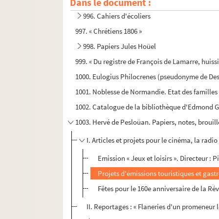
Dans le document :
995. « Maison d'Education Chrétienne de Gacé (O
996. Cahiers d'écoliers
997. « Chrétiens 1806 »
998. Papiers Jules Hoüel
999. « Du registre de François de Lamarre, huissi
1000. Eulogius Philocrenes (pseudonyme de Des
1001. Noblesse de Normandie. Etat des familles
1002. Catalogue de la bibliothèque d'Edmond Go
1003. Hervé de Pesloüan. Papiers, notes, brouil
I. Articles et projets pour le cinéma, la radio
Emission « Jeux et loisirs ». Directeur : 
Projets d'émissions touristiques et gastr
Fêtes pour le 160e anniversaire de la Ré
II. Reportages : « Flaneries d'un promeneur l