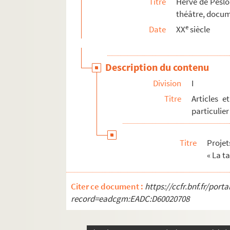
Titre
Hervé de Peslo
théâtre, docum
e
Date
XX
siècle
Description du contenu
Division
I
Titre
Articles e
particulier
Titre
Projet
« La ta
Citer ce document :
https://ccfr.bnf.fr/por
record=eadcgm:EADC:D60020708