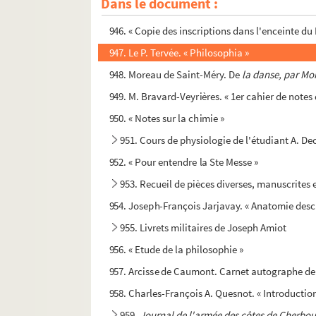
Dans le document :
945. Notes botaniques
946. « Copie des inscriptions dans l'enceinte du
947. Le P. Tervée. « Philosophia »
948. Moreau de Saint-Méry. De
la danse, par Mor
949. M. Bravard-Veyrières. « 1er cahier de notes d
950. « Notes sur la chimie »
951. Cours de physiologie de l'étudiant A. De
952. « Pour entendre la Ste Messe »
953. Recueil de pièces diverses, manuscrites
954. Joseph-François Jarjavay. « Anatomie descr
955. Livrets militaires de Joseph Amiot
956. « Etude de la philosophie »
957. Arcisse de Caumont. Carnet autographe de
958. Charles-François A. Quesnot. « Introduction g
959.
Journal de l'armée des côtes de Cherbo