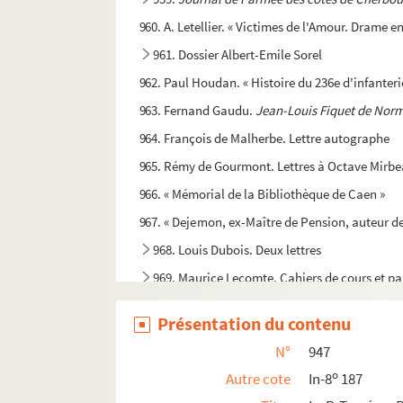
960. A. Letellier. « Victimes de l'Amour. Drame e
961. Dossier Albert-Emile Sorel
962. Paul Houdan. « Histoire du 236e d'infanteri
963. Fernand Gaudu.
Jean-Louis Fiquet de Norm
964. François de Malherbe. Lettre autographe
965. Rémy de Gourmont. Lettres à Octave Mirb
966. « Mémorial de la Bibliothèque de Caen »
967. « Dejernon, ex-Maître de Pension, auteur de
968. Louis Dubois. Deux lettres
969. Maurice Lecomte. Cahiers de cours et pa
970. Colonel F. Bernadac. Essai de traductio
Présentation du contenu
971. Gilles Ménage. Lettres à lui adressées p
N°
947
972-992. Autographes, documents, médailles et
o
Autre cote
In-8
187
993. Pièces relatives à un ensemble de reliq