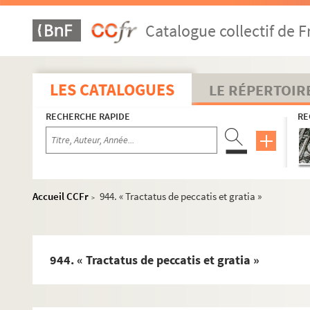
916. Auguste de Blangy. Documents relatifs aux fiefs de Sa
Catalogue collectif de F
917. Pierre-Etienne et Joseph Amiot. Récit de la campagne 
918. Etudes vétérinaires
919. Procès-verbaux de l'assemblée du clergé. 1619-1657
LES CATALOGUES
LE RÉPERTOIR
920. « Tableau de l'ancien régime de la monarchie française,
RECHERCHE RAPIDE
RE
921. Académie des sciences, belles-lettres et arts de Rouen. C
922. Fouilles de Vieux (Calvados)
923. Notice sur l'arbre de la liberté de Bayeux
924. Famille de Bourmont, à Maltot (Calvados). Correspondan
Accueil CCFr
944. « Tractatus de peccatis et gratia »
>
925. Papiers Ballin
926. Recueil factice
927. Documents relatifs au 223e régiment d'infanterie terri
944. « Tractatus de peccatis et gratia »
928. Ernest Renan. « Lettre de Monsieur Renan adressée au Mini
929. « Le baron de Moidrey »