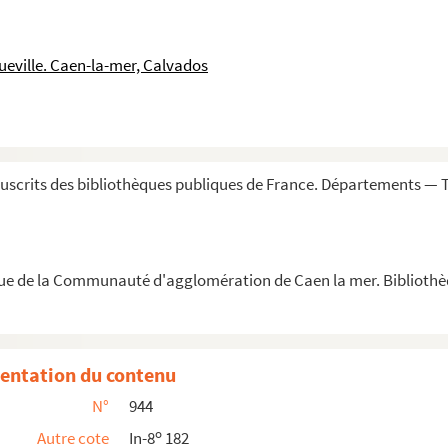
asion de l'anniversaire des 3 journées de jui...
ueville. Caen-la-mer, Calvados
e concernant
Société nationale des antiquaires de France....
M. Hamel
uscrits des bibliothèques publiques de France. Départements —
é à Jean Lahaye, prêtre à Bayeux, le 13 oct...
iel Huet
que de la Communauté d'agglomération de Caen la mer. Biblioth
entation du contenu
lée du Clergé de france tenue en 1750 au suj...
N°
944
ines », par M. Deshayes. T. I et IV
o
Autre cote
In-8
182