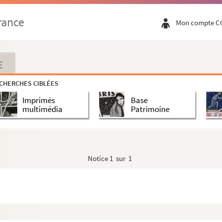
int-Nazair et de Gréville (Manche, arrondisseme...
rance
Mon compte C
de Tahiti et papiers divers
E
 opposé à deux assertions hazardées dans un o...
CHERCHES CIBLÉES
orrespondance avec les sociétés savantes, r...
Imprimés
Base
multimédia
Patrimoine
ce et papiers de famille
Notice
1 sur 1
toriale
stre de l'instruction publique ». Sèvres, l...