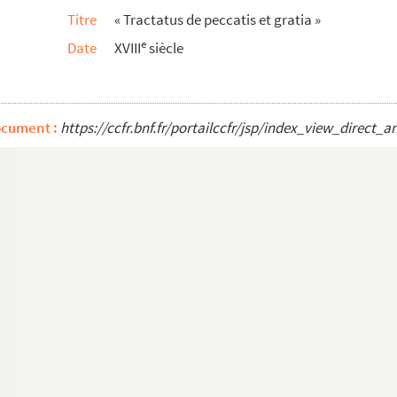
Titre
« Tractatus de peccatis et gratia »
e
Date
XVIII
siècle
onville »
Méry, conseiller d'état, membre de plusieurs ...
ocument :
https://ccfr.bnf.fr/portailccfr/jsp/index_view_dire
t commercial, tit. 1 et 2 du liv. 1er — ...
-1866, Paris
giques sur la Normandie
hilosophie. T. I » par l'abbé Ch. Fr. A. ...