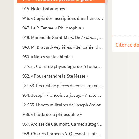
945. Notes botaniques
946. « Copie des inscriptions dans l'enceinte du Parc d'Ermen
947. Le P. Tervée. « Philosophia »
948. Moreau de Saint-Méry. De
la danse, par Moreau de Saint-
Citer ce d
949. M. Bravard-Veyrières. « 1er cahier de notes de cours de droi
950. « Notes sur la chimie »
951. Cours de physiologie de l'étudiant A. Decornière, 1863
952. « Pour entendre la Ste Messe »
953. Recueil de pièces diverses, manuscrites et imprimées
954. Joseph-François Jarjavay. « Anatomie descriptive »
955. Livrets militaires de Joseph Amiot
956. « Etude de la philosophie »
957. Arcisse de Caumont. Carnet autographe de notes géolo
958. Charles-François A. Quesnot. « Introduction générale à la p