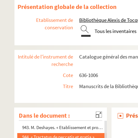
930. « La Défense d'Octave »
Présentation globale de la collection
931. Critique anonyme d'une chanson composée en 1833 à l'occ
Etablissement de
Bibliothèque Alexis de Tocq
932. Louis de Champagne, comte de La Suze. Documents l
conservation
Tous les inventaires
933. Couplets galants en français et en italien
934. Edouard Flouest. Découverte d'un autel laraire à Nîmes. 
935. Inondations de Caen, 1860. Dossier rassemblé par M. L.
Intitulé de l'instrument de
Catalogue général des man
936. Diplôme de maître ès arts de l'Université de Caen, décern
recherche
937. Titres de la famille de Bernart d'Avernes
Cote
636-1006
938. Théophile Baudement. Notes et travaux relatifs à Dan
Titre
Manuscrits de la Bibliothè
939. François Moysant. « Rhetorica »
940. « Logica »
941. Recueil factice
Dans le document :
Prés
942. « Recueil de pièces importantes qui ont précédé l'assemb
943. M. Deshayes. « Etablissement et progrès des sociétés huma
944. « Tractatus de peccatis et gratia »