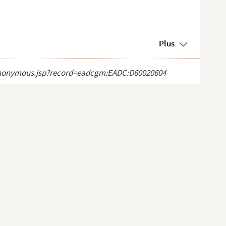
Plus
ct_anonymous.jsp?record=eadcgm:EADC:D60020604