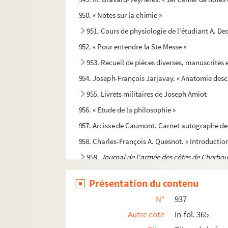
950. « Notes sur la chimie »
951. Cours de physiologie de l'étudiant A. De
952. « Pour entendre la Ste Messe »
953. Recueil de pièces diverses, manuscrites
954. Joseph-François Jarjavay. « Anatomie descr
955. Livrets militaires de Joseph Amiot
956. « Etude de la philosophie »
957. Arcisse de Caumont. Carnet autographe de
958. Charles-François A. Quesnot. « Introduction g
959.
Journal de l'armée des côtes de Cherbo
960. A. Letellier. « Victimes de l'Amour. Drame e
Présentation du contenu
961. Dossier Albert-Emile Sorel
N°
937
962. Paul Houdan. « Histoire du 236e d'infanteri
Autre cote
In-fol. 365
963. Fernand Gaudu.
Jean-Louis Fiquet de Norm