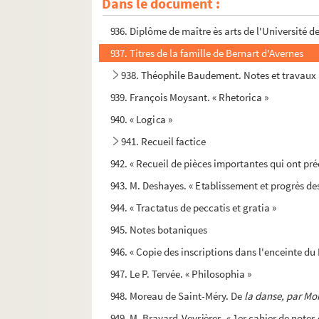
Dans le document :
935. Inondations de Caen, 1860. Dossier rassem
936. Diplôme de maître ès arts de l'Université d
937. Titres de la famille de Bernart d'Avernes
938. Théophile Baudement. Notes et travaux r
939. François Moysant. « Rhetorica »
940. « Logica »
941. Recueil factice
942. « Recueil de pièces importantes qui ont pré
943. M. Deshayes. « Etablissement et progrès des
944. « Tractatus de peccatis et gratia »
945. Notes botaniques
946. « Copie des inscriptions dans l'enceinte du
947. Le P. Tervée. « Philosophia »
948. Moreau de Saint-Méry. De
la danse, par Mor
949. M. Bravard-Veyrières. « 1er cahier de notes d