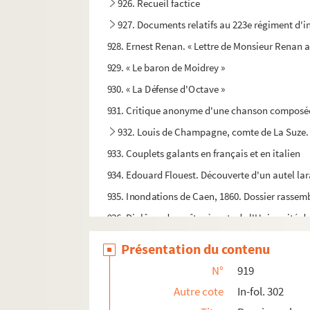
926. Recueil factice
927. Documents relatifs au 223e régiment d'inf
928. Ernest Renan. « Lettre de Monsieur Renan adr
929. « Le baron de Moidrey »
930. « La Défense d'Octave »
931. Critique anonyme d'une chanson composée en
932. Louis de Champagne, comte de La Suze
933. Couplets galants en français et en italien
934. Edouard Flouest. Découverte d'un autel lar
935. Inondations de Caen, 1860. Dossier rassem
936. Diplôme de maître ès arts de l'Université d
937. Titres de la famille de Bernart d'Avernes
Présentation du contenu
938. Théophile Baudement. Notes et travaux r
N°
919
939. François Moysant. « Rhetorica »
Autre cote
In-fol. 302
940. « Logica »