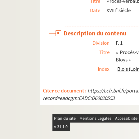
Titre
Procès-verbaux
941. Recueil factice
e
Date
XVIII
siècle
942. « Recueil de pièces importantes qui ont pré
943. M. Deshayes. « Etablissement et progrès des
Description du contenu
944. « Tractatus de peccatis et gratia »
Division
F. 1
945. Notes botaniques
Titre
« Procès-v
946. « Copie des inscriptions dans l'enceinte du
Bloys »
947. Le P. Tervée. « Philosophia »
Index
Blois (Loi
948. Moreau de Saint-Méry. De
la danse, par Mor
949. M. Bravard-Veyrières. « 1er cahier de notes d
Citer ce document :
https://ccfr.bnf.fr/por
950. « Notes sur la chimie »
record=eadcgm:EADC:D60020553
951. Cours de physiologie de l'étudiant A. De
952. « Pour entendre la Ste Messe »
Plan du site
Mentions Légales
Accessibilit
953. Recueil de pièces diverses, manuscrites
v 31.1.0
954. Joseph-François Jarjavay. « Anatomie descr