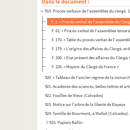
Dans le document :
918. Etudes vétérinaires
919. Procès-verbaux de l'assemblée du clergé. 
F. 1. « Procès-verbal de l'assemblée du Cler
F. 61. « Procès-verbal de l'assemblée tenue 
F. 170. « Table du procès-verbal de l'assembl
F. 179. « L'origine des affaires du Clergé, et 
F. 200. « Etat présent des affaires du Clergé, 
F. 226. « Moyens du Clergé de France »
920. « Tableau de l'ancien régime de la monarch
921. Académie des sciences, belles-lettres et ar
922. Fouilles de Vieux (Calvados)
923. Notice sur l'arbre de la liberté de Bayeux
924. Famille de Bourmont, à Maltot (Calvados).
925. Papiers Ballin