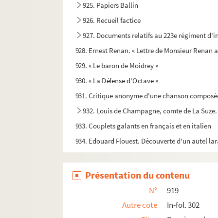
925. Papiers Ballin
926. Recueil factice
927. Documents relatifs au 223e régiment d'inf
928. Ernest Renan. « Lettre de Monsieur Renan adr
929. « Le baron de Moidrey »
930. « La Défense d'Octave »
931. Critique anonyme d'une chanson composée en
932. Louis de Champagne, comte de La Suze
933. Couplets galants en français et en italien
934. Edouard Flouest. Découverte d'un autel lar
935. Inondations de Caen, 1860. Dossier rassem
936. Diplôme de maître ès arts de l'Université d
Présentation du contenu
937. Titres de la famille de Bernart d'Avernes
N°
919
938. Théophile Baudement. Notes et travaux r
Autre cote
In-fol. 302
939. François Moysant. « Rhetorica »