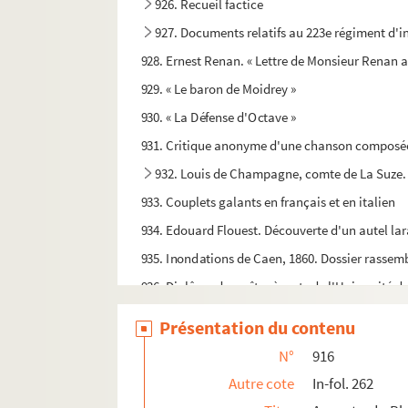
926. Recueil factice
927. Documents relatifs au 223e régiment d'inf
928. Ernest Renan. « Lettre de Monsieur Renan adr
929. « Le baron de Moidrey »
930. « La Défense d'Octave »
931. Critique anonyme d'une chanson composée en
932. Louis de Champagne, comte de La Suze
933. Couplets galants en français et en italien
934. Edouard Flouest. Découverte d'un autel lar
935. Inondations de Caen, 1860. Dossier rassem
936. Diplôme de maître ès arts de l'Université d
937. Titres de la famille de Bernart d'Avernes
Présentation du contenu
938. Théophile Baudement. Notes et travaux r
N°
916
939. François Moysant. « Rhetorica »
Autre cote
In-fol. 262
940. « Logica »