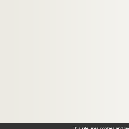
1002. Catalogue de la bibliothèque d'Edmond Go
1003. Hervé de Pesloüan. Papiers, notes, brou
1004. Robert Patry. Fiches biographiques relati
1005. Correspondance et textes relatifs à la 
1006. Jules Barbey d'Aurevilly. Enveloppe auto
This site uses cookies and gi