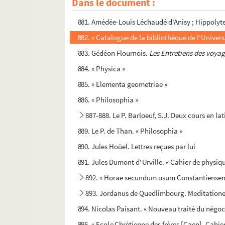
Dans le document :
880. Michel Béziers. « Dictionnaire historique e
881. Amédée-Louis Léchaudé d'Anisy ; Hippolyt
882. « Catalogue de la bibliothèque de l'Univers
883. Gédéon Flournois.
Les Entretiens des voyag
884. « Physica »
885. « Elementa geometriae »
886. « Philosophia »
887-888. Le P. Barloeuf, S.J. Deux cours en lat
889. Le P. de Than. « Philosophia »
890. Jules Hoüel. Lettres reçues par lui
891. Jules Dumont d'Urville. « Cahier de physiq
892. « Horae secundum usum Constantiense
893. Jordanus de Quedlimbourg. Meditationes 
894. Nicolas Paisant. « Nouveau traité du négoc
895. « Ecole Chrétienne des frères [Caen]. Cahie