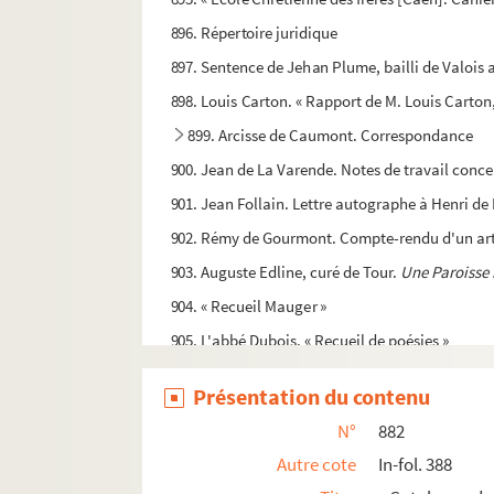
896. Répertoire juridique
897. Sentence de Jehan Plume, bailli de Valois 
898. Louis Carton. « Rapport de M. Louis Cart
899. Arcisse de Caumont. Correspondance
900. Jean de La Varende. Notes de travail conce
901. Jean Follain. Lettre autographe à Henri de L
902. Rémy de Gourmont. Compte-rendu d'un arti
903. Auguste Edline, curé de Tour.
Une Paroisse 
904. « Recueil Mauger »
905. L'abbé Dubois. « Recueil de poésies »
906. Dom Blanchard. « Histoire de l'Abbaye R
Présentation du contenu
907. Paul D. Bernier. « Un Baconien éclectique so
N°
882
908. Le docteur Panel. « Enkouduko al Esperanto 
Autre cote
In-fol. 388
909. Etudes vétérinaires