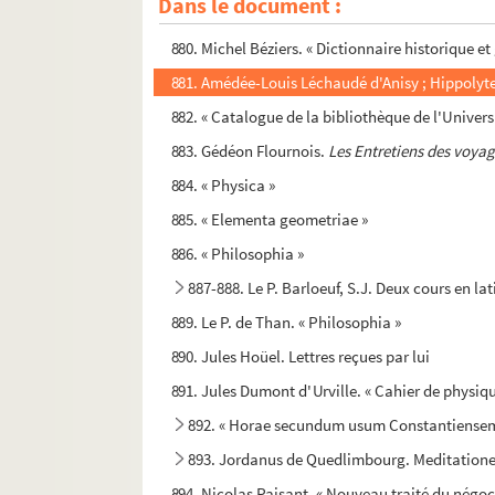
Dans le document :
879. Dom Charles-Antoine Blanchard, O. S. 
880. Michel Béziers. « Dictionnaire historique e
881. Amédée-Louis Léchaudé d'Anisy ; Hippolyt
882. « Catalogue de la bibliothèque de l'Univers
883. Gédéon Flournois.
Les Entretiens des voyag
884. « Physica »
885. « Elementa geometriae »
886. « Philosophia »
887-888. Le P. Barloeuf, S.J. Deux cours en lat
889. Le P. de Than. « Philosophia »
890. Jules Hoüel. Lettres reçues par lui
891. Jules Dumont d'Urville. « Cahier de physiq
892. « Horae secundum usum Constantiense
893. Jordanus de Quedlimbourg. Meditationes 
894. Nicolas Paisant. « Nouveau traité du négoc