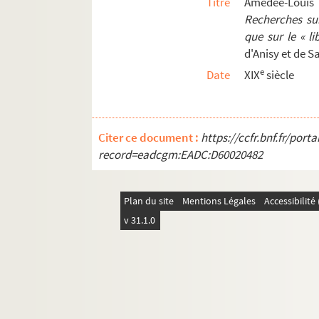
Titre
Amédée-Louis
909. Etudes vétérinaires
Recherches sur
910. « Reflexions critiques sur les arguments e
que sur le « l
d'Anisy et de Sa
911. « Géométrie analytique »
e
Date
XIX
siècle
912. Le R.P. Pougheol. Sermons prêchés à Caen, 
913. Papiers d'un prêtre de la Congrégation des
914. Catherine de Sienne. Lettres
Citer ce document :
https://ccfr.bnf.fr/por
915. Joseph von Hammer-Purgstall. Lettres à
record=eadcgm:EADC:D60020482
916. Auguste de Blangy. Documents relatifs au
917. Pierre-Etienne et Joseph Amiot. Récit de
Plan du site
Mentions Légales
Accessibilit
918. Etudes vétérinaires
v 31.1.0
919. Procès-verbaux de l'assemblée du clerg
920. « Tableau de l'ancien régime de la monarch
921. Académie des sciences, belles-lettres et ar
922. Fouilles de Vieux (Calvados)