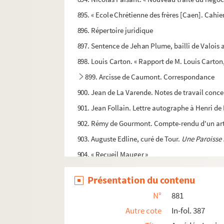
895. « Ecole Chrétienne des frères [Caen]. Cahie
896. Répertoire juridique
897. Sentence de Jehan Plume, bailli de Valois 
898. Louis Carton. « Rapport de M. Louis Cart
899. Arcisse de Caumont. Correspondance
900. Jean de La Varende. Notes de travail conce
901. Jean Follain. Lettre autographe à Henri de L
902. Rémy de Gourmont. Compte-rendu d'un arti
903. Auguste Edline, curé de Tour.
Une Paroisse 
904. « Recueil Mauger »
905. L'abbé Dubois. « Recueil de poésies »
Présentation du contenu
906. Dom Blanchard. « Histoire de l'Abbaye R
N°
881
907. Paul D. Bernier. « Un Baconien éclectique so
Autre cote
In-fol. 387
908. Le docteur Panel. « Enkouduko al Esperanto 