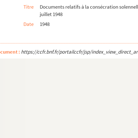
Titre
Documents relatifs à la consécration solennelle
juillet 1948
 et de la Culture
Date
1948
ocument :
https://ccfr.bnf.fr/portailccfr/jsp/index_view_dire
 Barbey d'Aurevilly, à propos de la reproduc...
 6 août 1940-8 mai 1945
vision depuis le 1er janvier 1975 : analy...
nsieur l'abbé Philippe, curé de St Rémy-sur-O...
totelis »
 Basse-Normandie par Mr Cauchard d'Ermilly, ...