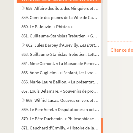
858. Affaire des îlots des Minquiers et des Ecréhous
859. Comité des jeunes de la Ville de Caen. Maison des Jeunes
860. Le P. Jouvin. « Phisica »
861. Guillaume-Stanislas Trebutien. « Gueriniana »
862. Jules Barbey d'Aurevilly.
Les Bottines bleues
Citer ce d
863. Guillaume-Stanislas Trebutien. Lettre autographe à Jules
864. Mme Osmont. « La Maison de Périers pendant la guerre »
865. Anne Guglielmi. « L'enfant, les livres et la bibliothèque »
866. Marie-Laure Baillon. « La présentation des livres à la télé
867. Louis Delamare. « Souvenirs de promenades offertes à Mo
868. Wilfrid Lucas. Oeuvres en vers et en prose
869. Le Père Verel. « Disputationes in octo libros physicae Aris
870. Le Père Duchemin. « Philosophicae institutiones »
871. Cauchard d'Ermilly. « Histoire de la ville de Torigny en