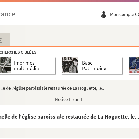
, directeur de
La Revue européenne.
A Boulogn...
rance
Mon compte C
tier. A St-Sauveur-le-Vicomte, septembre 186...
at au vrai des recette et dépense... » p...
E
ammes
CHERCHES CIBLÉES
gique de l'histoire de l'abbaye de Saint-Etie...
Imprimés
Base
e Cherbourg, le 28 mai 1811
multimédia
Patrimoine
lois, critique, pour lui demander de passer...
 de Hautefeuille, un 25 février
le de l'église paroissiale restaurée de La Hoguette, le...
tes apostoliques avec signature autographe
Notice
1 sur 1
lle de l'église paroissiale restaurée de La Hoguette, le..
es arts et belles-lettres et de la Société ...
es de cette famille