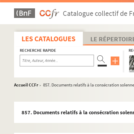
829. Albert Glatigny. Lettre autographe à Auguste Lacaussade
Catalogue collectif de F
830. Loterie Nationale pour la Basse-Normandie
831. Jules Barbey d'Aurevilly. Lettre autographe à Arnold Mor
832. « Généralité de Caen. Capitation en 4 s [ols] pour livre. Et
LES CATALOGUES
LE RÉPERTOIR
833. Rémy de Gourmont. 11 lettres autographes à Francis J
RECHERCHE RAPIDE
RE
834. Dom Charles-Antoine Blanchard, O.S.B. « Abrégé chronolo
835. Napoléon 1er. Lettre au général Clarke, duc de Feltre. D
836. Jules Barbey d'Aurevilly. Lettre autographe à Jules Leval
837. Charles de Saint-Evremond. Lettre autographe à M. l'abbé
Accueil CCFr
857. Documents relatifs à la consécration solennel
>
838. Mgr François de Nesmond, évêque de Bayeux. Deux ac
839. Recueil factice
840. F. Bérat. « Ma Normandie »
857. Documents relatifs à la consécration solenne
841. Longuet. Mémoire du sieur Longuet, membre de l'Académie d
842. Vauquelin des Yveteaux. Dossier relatif à divers membr