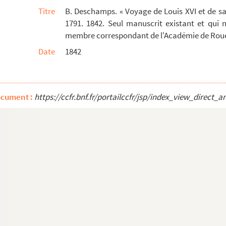
Titre
B. Deschamps. « Voyage de Louis XVI et de sa
1791. 1842. Seul manuscrit existant et qui n
res François et Michel Anguier, sculpteurs...
membre correspondant de l'Académie de Rou
mande »
Date
1842
Rouen »
u Parlement de Normandie, en faveur de M. de ...
ocument :
https://ccfr.bnf.fr/portailccfr/jsp/index_view_dire
 »
ance à lui adressée (1809-1827)
ée à Pierre-Jacques Tillard d'être apothica...
 Père Pierre Sanson. Le dimanche des rameaux de...