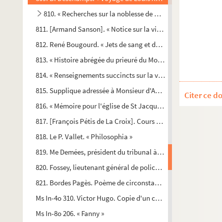
810. « Recherches sur la noblesse de Normandie »
811. [Armand Sanson]. « Notice sur la vie et les œuvres des frè
812. René Bougourd. « Jets de sang et de lumière. Geste nor
813. « Histoire abrégée du prieuré du Mont-aux-Malades lès-
814. « Renseignements succincts sur la ville de Dieppe »
815. Supplique adressée à Monsieur d'Anfreville, président a
Citer ce d
816. « Mémoire pour l'église de St Jacques de l'hôpital à Paris
817. [François Pétis de La Croix]. Cours de langue arabe
818. Le P. Vallet. « Philosophia »
819. Me Demées, président du tribunal à Alençon. Correspond
820. Fossey, lieutenant général de police. Autorisation délivr
821. Bordes Pagès. Poème de circonstance dédié au Révérend
Ms In-4o 310. Victor Hugo. Copie d'un choix de discours
Ms In-8o 206. « Fanny »