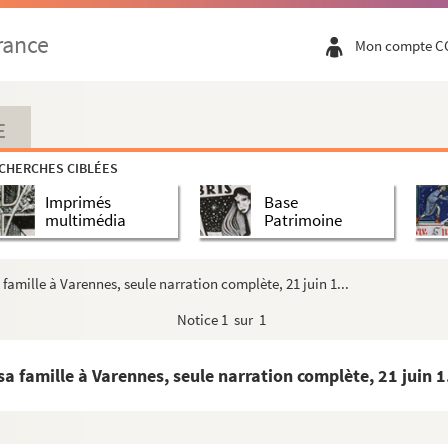
ement de Lisieux et des cantons voisins......
rance
Mon compte C
t, par l'abbé R. Heurtevent »
religieuse, militaire et civile au moyen âge...
E
 de Bayeux. A Jersey l'an 1794. [Copié par...
CHERCHES CIBLÉES
situé commune de Merry, canton de Trun, Orne...
Imprimés
Base
maines de l'arrondissement du Hâvre ». — « L...
multimédia
Patrimoine
gnie de chasseurs »
, près Vire (Calvados), par M. l'abbé Baret...
famille à Varennes, seule narration complète, 21 juin 1...
du vicomte d'Estaintot sur Robert Le Roux d'E...
Notice
1 sur 1
a famille à Varennes, seule narration complète, 21 juin 1.
eroy, recueillis par Mr l'abbé Barette, de...