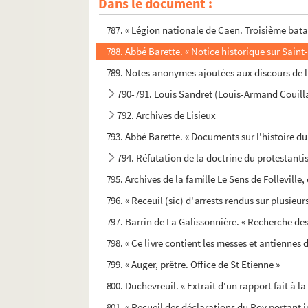
Dans le document :
786. Abbé Jean-Benoît-Désiré Cochet. « Essai sur
787. « Légion nationale de Caen. Troisième bat
788. Abbé Barette. « Notice historique sur Saint-
789. Notes anonymes ajoutées aux discours de l'
790-791. Louis Sandret (Louis-Armand Couill
792. Archives de Lisieux
793. Abbé Barette. « Documents sur l'histoire du 
794. Réfutation de la doctrine du protestant
795. Archives de la famille Le Sens de Folleville
796. « Receuil (sic) d'arrests rendus sur plusie
797. Barrin de La Galissonnière. « Recherche des
798. « Ce livre contient les messes et antiennes 
799. « Auger, prêtre. Office de St Etienne »
800. Duchevreuil. « Extrait d'un rapport fait à 
801. « Recueil des déclarations du Roy portant i