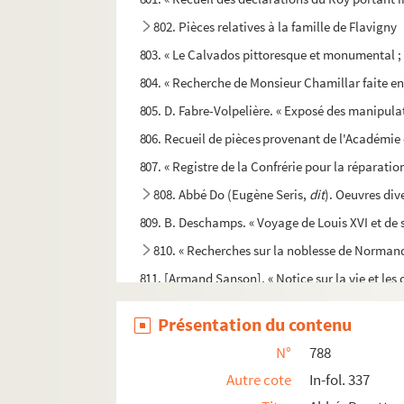
802. Pièces relatives à la famille de Flavigny
803. « Le Calvados pittoresque et monumental ;
804. « Recherche de Monsieur Chamillar faite e
805. D. Fabre-Volpelière. « Exposé des manipulat
806. Recueil de pièces provenant de l'Académie de
807. « Registre de la Confrérie pour la réparati
808. Abbé Do (Eugène Seris,
dit
). Oeuvres div
809. B. Deschamps. « Voyage de Louis XVI et de s
810. « Recherches sur la noblesse de Normand
811. [Armand Sanson]. « Notice sur la vie et les 
812. René Bougourd. « Jets de sang et de lumiè
Présentation du contenu
813. « Histoire abrégée du prieuré du Mont-aux
N°
788
814. « Renseignements succincts sur la ville de 
Autre cote
In-fol. 337
815. Supplique adressée à Monsieur d'Anfreville