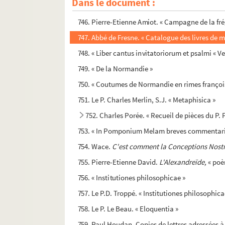
Dans le document :
745. Pierre de La Rue. « Logica »
746. Pierre-Etienne Amiot. « Campagne de la fré
747. Abbé de Fresne. « Catalogue des livres de m
748. « Liber cantus invitatoriorum et psalmi « 
749. « De la Normandie »
750. « Coutumes de Normandie en rimes françoises
751. Le P. Charles Merlin, S.J. « Metaphisica »
752. Charles Porée. « Recueil de pièces du P. 
753. « In Pomponium Melam breves commentario
754. Wace.
C'est comment la Conceptions Nostr
755. Pierre-Etienne David.
L'Alexandreïde,
« poè
756. « Institutiones philosophicae »
757. Le P.D. Troppé. « Institutiones philosophica
758. Le P. Le Beau. « Eloquentia »
759. Paul Houdan. Copies de lettres adressées à l