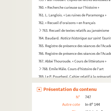
760. « Recherche curieuse sur l'histoire »
761. L. Langlois. « Les ruines de Paramonga »
762. « Recueil d'oraisons » en français
763. Recueil de textes relatifs au jansénisme
764. Baudard.
Notice historique sur saint Tauri
765. Registre de présence des séances de l'Acad
766. Registre de présence des séances de l'Acad
767. Abbé Thouroude. « Cours de littérature »
768. Emile Mâle. Cours d'histoire de l'art
769. Le P. Pougheol. Cahier relatif à la prépara
770. Théâtre de Caen. Programme des représen
Présentation du contenu
771. Charles François A. Quesnot.
Nos ancêtres.
N°
747
772. Classifications botaniques
o
Autre cote
In-8
144
773.
Vie de l'abbé J.M. Reverony, vicaire génér