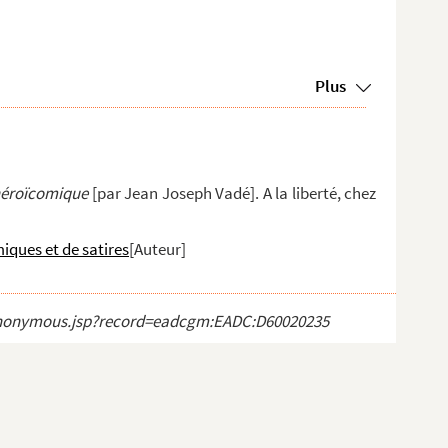
Plus
héroïcomique
[par Jean Joseph Vadé]. A la liberté, chez
iques et de satires
[Auteur]
ct_anonymous.jsp?record=eadcgm:EADC:D60020235