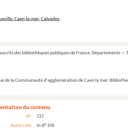
ueville. Caen-la-mer, Calvados
 leçons de M. Bomare, à Paris, l'an 1763 »
uscrits des bibliothèques publiques de France. Départements —
uisset, professeur au Lycée de Caën »
'un pecheur penitent avec quelques autres piè...
que de la Communauté d'agglomération de Caen la mer. Biblioth
es »
entation du contenu
N°
727
o
Autre cote
In-8
159
ue
[par Jean Joseph Vadé]. A la liberté, chez Pierr...