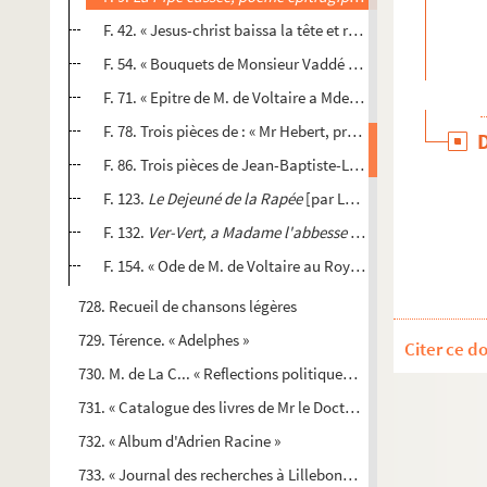
F. 42. « Jesus-christ baissa la tête et rendit l'esprit... » 
F. 54. « Bouquets de Monsieur Vaddé en vers. A Paris, ches Pr
F. 71. « Epitre de M. de Voltaire a Mde la Duchesse du Chate
F. 78. Trois pièces de : « Mr Hebert, procureur du roy en la 
F. 86. Trois pièces de Jean-Baptiste-Louis Gresset :
Les Om
F. 123.
Le Dejeuné de la Rapée
[par Lécluse. Paris, 1755]
F. 132.
Ver-Vert, a Madame l'abbesse D...
[par J.B.L. Gress
F. 154. « Ode de M. de Voltaire au Roy de Prusse » qui est l'
728. Recueil de chansons légères
729. Térence. « Adelphes »
Citer ce d
730. M. de La C... « Reflections politiques, chronologiques sur 
731. « Catalogue des livres de Mr le Docteur Pontien-Caumont, 
732. « Album d'Adrien Racine »
733. « Journal des recherches à Lillebonne, comptes et notes d