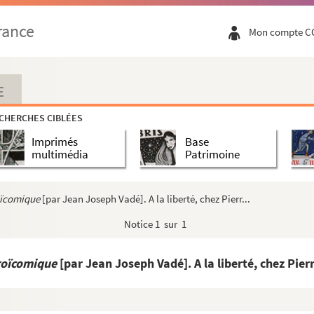
), conservées dans les archives du département...
rance
Mon compte C
2
 ordinaria
E
CHERCHES CIBLÉES
»
Imprimés
Base
multimédia
Patrimoine
vention » par Marin Estienne, horloger à Ca...
 végétation des plantes. Mémoire présenté ...
oïcomique
[par Jean Joseph Vadé]. A la liberté, chez Pierr...
Notice
1 sur 1
roïcomique
[par Jean Joseph Vadé]. A la liberté, chez Pierr.
ution »