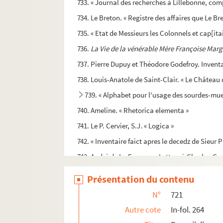
733. « Journal des recherches à Lillebonne, comp
734. Le Breton. « Registre des affaires que Le Br
735. « Etat de Messieurs les Colonnels et cap[it
736.
La Vie de la vénérable Mère Françoise Margue
737. Pierre Dupuy et Théodore Godefroy. Inventa
738. Louis-Anatole de Saint-Clair. « Le Château d
739. « Alphabet pour l'usage des sourdes-mue
740. Ameline. « Rhetorica elementa »
741. Le P. Cervier, S.J. « Logica »
742. « Inventaire faict apres le decedz de Sieur
743. André de La Fresnaye. Lettres à Charles-G
744. Gervais de La Rue. « Trouveres ou poetes nor
Présentation du contenu
745. Pierre de La Rue. « Logica »
N°
721
746. Pierre-Etienne Amiot. « Campagne de la fré
Autre cote
In-fol. 264
747. Abbé de Fresne. « Catalogue des livres de m