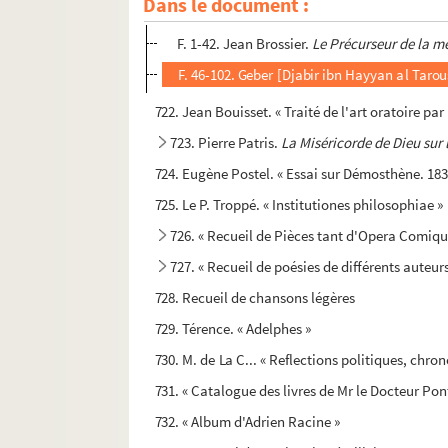
Dans le document :
721. Recueil d'œuvres de médecine et d'alchim
F. 1-42. Jean Brossier.
Le Précurseur de la mé
F. 46-102. Geber [Djabir ibn Hayyan al Tarou
722. Jean Bouisset. « Traité de l'art oratoire p
723. Pierre Patris.
La Miséricorde de Dieu sur 
724. Eugène Postel. « Essai sur Démosthène. 183
725. Le P. Troppé. « Institutiones philosophiae »
726. « Recueil de Pièces tant d'Opera Comiqu
727. « Recueil de poésies de différents auteurs
728. Recueil de chansons légères
729. Térence. « Adelphes »
730. M. de La C... « Reflections politiques, chron
731. « Catalogue des livres de Mr le Docteur Pont
732. « Album d'Adrien Racine »