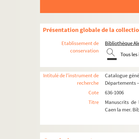
Présentation globale de la collecti
Etablissement de
Bibliothèque Al
conservation
Tous les
Intitulé de l'instrument de
Catalogue génér
recherche
Départements 
Cote
636-1006
Titre
Manuscrits de
Caen la mer. Bi
636. Pièces manuscrites et imprimées relativ
637. Pièces manuscrites et imprimées relativ
638. Pièces manuscrites et imprimées relativ