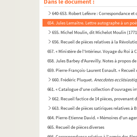
Dans le document :
639. Documents manuscrits et imprimés relat
640-653. Robert Lefèvre : Correspondance et
654. Jules Lemaître. Lettre autographe à un poèt
655. Michel Moulin, dit Michelot Moulin (1771-
656. Recueil de pièces relatives à la Révolut
657. « Ministère de l'Intérieur. Voyage du Roi à
658. Jules Barbey d'Aurevilly. Notes à propos de 
659. Pierre-François-Laurent Esnault. « Recueil d
660. Frédéric Pluquet.
Anecdotes ecclésiastiqu
661. « Catalogue d'une collection d'ouvrages i
662. Recueil factice de 14 pièces, provenant 
663. Recueil de pièces satiriques relatives à 
664. Pierre-Etienne David. « Mémoires d'un agen
665. Recueil de pièces diverses
666. Correspondance relative à l'armée des Alp