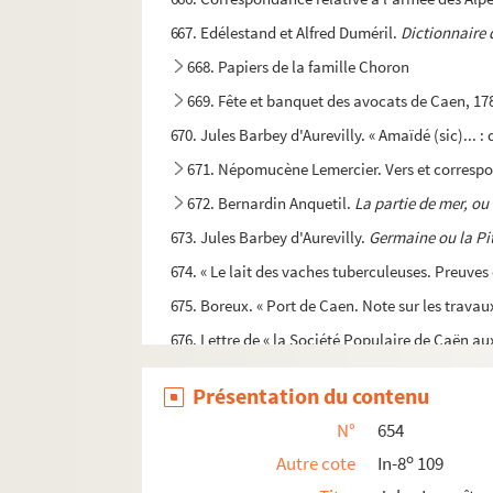
667. Edélestand et Alfred Duméril.
Dictionnaire
668. Papiers de la famille Choron
669. Fête et banquet des avocats de Caen, 17
670. Jules Barbey d'Aurevilly. « Amaïdé (sic)... :
671. Népomucène Lemercier. Vers et corres
672. Bernardin Anquetil.
La partie de mer, o
673. Jules Barbey d'Aurevilly.
Germaine ou la Pi
674. « Le lait des vaches tuberculeuses. Preuves
675. Boreux. « Port de Caen. Note sur les travau
676. Lettre de « la Société Populaire de Caën au
677. Jean-Baptiste Grainviile. Correspondance.
Présentation du contenu
678. Baron Henri Chatry de La Fosse. Lettres au
N°
654
679. Diplômes universitaires de Jacques-Gab
o
Autre cote
In-8
109
680. Jean Le Houx.
Vaux de Vire