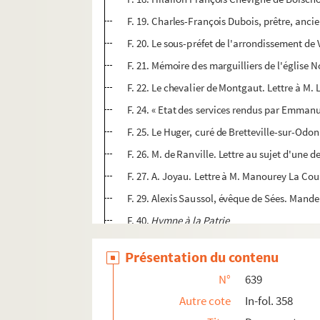
F. 19. Charles-François Dubois, prêtre, ancie
F. 20. Le sous-préfet de l'arrondissement de V
F. 21. Mémoire des marguilliers de l'église 
F. 22. Le chevalier de Montgaut. Lettre à M.
F. 24. « Etat des services rendus par Emmanu
F. 25. Le Huger, curé de Bretteville-sur-Odon
F. 26. M. de Ranville. Lettre au sujet d'une de
F. 27. A. Joyau. Lettre à M. Manourey La Cour
F. 29. Alexis Saussol, évêque de Sées. Mandem
F. 40.
Hymne à la Patrie
F. 42.
Ode française
à Napoléon 1er par G.F.L
Présentation du contenu
F. 45.
Le royalisme dévoilé. Dialogue entre 
N°
639
640-653. Robert Lefèvre : Correspondance et
Autre cote
In-fol. 358
654. Jules Lemaître. Lettre autographe à un poèt