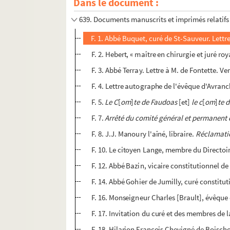
Dans le document :
638. Pièces manuscrites et imprimées relativ
639. Documents manuscrits et imprimés relatifs
F. 1. Abbé Buquet, curé de St-Sauveur. Lettre
F. 2. Hebert, « maître en chirurgie et juré ro
F. 3. Abbé Terray. Lettre à M. de Fontette. Ve
F. 4. Lettre autographe de l'évêque d'Avranc
F. 5.
Le C
[
om
]
te de Faudoas
[et]
le c
[
om
]
te 
F. 7.
Arrêté du comité général et permanent d
F. 8. J.J. Manoury l'aîné, libraire.
Réclamatio
F. 10. Le citoyen Lange, membre du Directo
F. 12. Abbé Bazin, vicaire constitutionnel de
F. 14. Abbé Gohier de Jumilly, curé constitut
F. 16. Monseigneur Charles [Brault], évêque 
F. 17. Invitation du curé et des membres de l
F. 18. Hilarion François Chevigné de Boischol