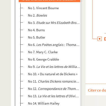
No 1. Vincent Bourne
No 2.
Bowles
No 3.
Etude sur Mrs Elizabeth Browning
No 4. Burns
No 5. Butler
No 6.
Les Poètes anglais : Thomas Chatterton, Kirke 
No 7. Mary C. Clarke
No 8. George Crabble
No 9.
La Vie et les lettres de William Cowper
No 10. « Du naturel et de Dickens »
No 11.
Charles Dickens romancier et lecteur
No 12.
Correspondance de Thomas Gray
Citer ce d
No 13.
La Vie et les lettres d'Olivier Goldsmith
No 14. William Hailey