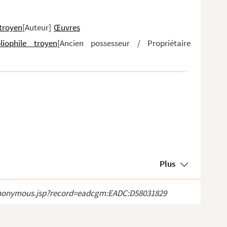
 troyen
[Auteur]
Œuvres
liophile troyen
[Ancien possesseur / Propriétaire
Plus
ct_anonymous.jsp?record=eadcgm:EADC:D58031829