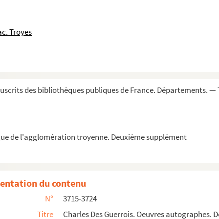
c. Troyes
rhétorique. Petit Séminaire de Troyes. » Au ...
e et fondateur de la Bibliothèque de Troyes.
...
ragment
scrits des bibliothèques publiques de France. Départements. — 
taire de la vie du Christ, de deux mains différ...
e l'auteur
que de l'agglomération troyenne. Deuxième supplément
entation du contenu
N°
3715-3724
icains », traduits par Charles Des Guerrois
Titre
Charles Des Guerrois. Oeuvres autographes. D