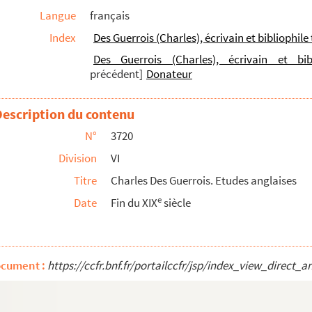
Langue
français
Index
Des Guerrois (Charles), écrivain et bibliophile
Des Guerrois (Charles), écrivain et bib
précédent]
Donateur
Description du contenu
White
N°
3720
Division
VI
Titre
Charles Des Guerrois. Etudes anglaises
e
Date
Fin du XIX
siècle
ocument :
https://ccfr.bnf.fr/portailccfr/jsp/index_view_dire